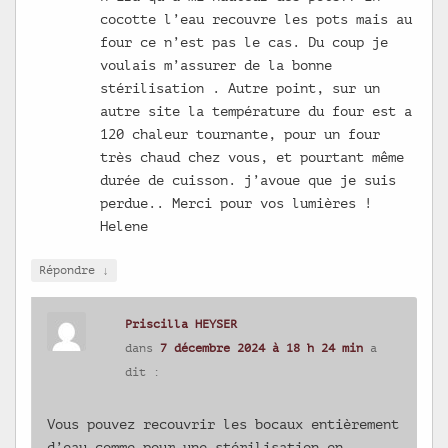
cocotte l’eau recouvre les pots mais au
four ce n’est pas le cas. Du coup je
voulais m’assurer de la bonne
stérilisation . Autre point, sur un
autre site la température du four est a
120 chaleur tournante, pour un four
très chaud chez vous, et pourtant même
durée de cuisson. j’avoue que je suis
perdue.. Merci pour vos lumières !
Helene
↓
Répondre
Priscilla HEYSER
dans
7 décembre 2024 à 18 h 24 min
a
dit :
Vous pouvez recouvrir les bocaux entièrement
d’eau comme pour une stérilisation en