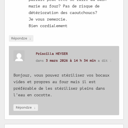
marie au four? Pas de risque de
détérioration des caoutchoucs?
Je vous remercie.
Bien cordialement
↓
Répondre
Priscilla HEYSER
dans
3 mars 2026 à 14 h 34 min
a dit :
Bonjour, vous pouvez stériliser vos bocaux
vides et propres au four mais il est
préférable de les stériliser pleins dans
l’eau en cocotte.
↓
Répondre