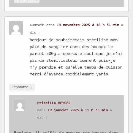
Audrain
dans
19 novembre 2025 à 18 h 51 min
a
dit :
bonjour je souhaiterais stérilisé mon
pâté de sanglier dans des bocaux le
parfet 500g a opercule sauf que je n’ai
pas de stérilisateur comment puis-je
m’y prendre et qu’elle temps de cuisson
merci d’avance cordialement yanis
↓
Répondre
Priscilla HEYSER
dans
19 janvier 2026 à 11 h 35 min
a
dit :
Bonjour, il suffit de mettre vos bocaux dans