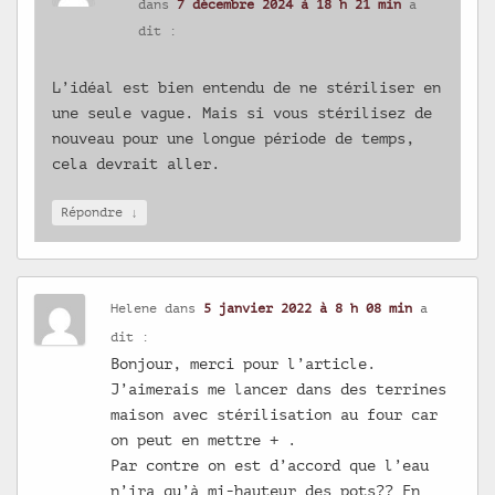
dans
7 décembre 2024 à 18 h 21 min
a
dit :
L’idéal est bien entendu de ne stériliser en
une seule vague. Mais si vous stérilisez de
nouveau pour une longue période de temps,
cela devrait aller.
↓
Répondre
Helene
dans
5 janvier 2022 à 8 h 08 min
a
dit :
Bonjour, merci pour l’article.
J’aimerais me lancer dans des terrines
maison avec stérilisation au four car
on peut en mettre + .
Par contre on est d’accord que l’eau
n’ira qu’à mi-hauteur des pots?? En