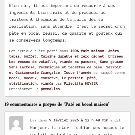
Bien sûr, il est important de recourir à des
ingrédients bien frais et de procéder au
traitement thermique de la farce dès sa
réalisation, sans attendre. C’est le secret d’un
pâté en bocal réussi, de qualité et goûteux qui
se conservera longtemps.
Cet article a été posté dans
100% fait-maison
,
Apéro,
tapas, buffet
,
Cuisine durable et zéro déchet
,
Entrées
,
Les restes de volaille, viande et parures
,
Sans gluten
,
Sans lactose
,
Techniques et recettes de base
,
Terroir
et Gastronomie française
,
Toute l'année
et marqué comme
bocal
,
bocaux
,
conserve
,
le parfait
,
pâté
,
stérilisation
,
viande
par
Priscilla HEYSER
.
Enregistrer le
permalien
.
19 commentaires à propos de “Pâté en bocal maison”
Eva
dans
9 février 2026 à 12 h 40 min
a dit :
Bonjour. La stérilisation des bocaux le
parfait peut-elle se faire au bain