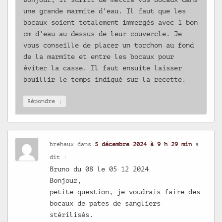
une grande marmite d’eau. Il faut que les
bocaux soient totalement immergés avec 1 bon
cm d’eau au dessus de leur couvercle. Je
vous conseille de placer un torchon au fond
de la marmite et entre les bocaux pour
éviter la casse. Il faut ensuite laisser
bouillir le temps indiqué sur la recette.
↓
Répondre
brehaux
dans
5 décembre 2024 à 9 h 29 min
a
dit :
Bruno du 08 le 05 12 2024
Bonjour,
petite question, je voudrais faire des
bocaux de pates de sangliers
stérilisés.