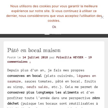
Nous utilisons des cookies pour vous garantir la meilleure
expérience sur notre site. Si vous continuez à utiliser ce
dernier, nous considérerons que vous acceptez l'utilisation des
cookies.
Mangez-Moi.fr
Une tranche de vie
Ok
Menu
Pâté en bocal maison
Posté le
14 juillet 2018
par
Priscilla HEYSER
—
19
commentaires ↓
Depuis plus d’un an, je fais mes propres
conserves en bocal
(plats cuisinés,
légumes en
saumure
, sauces tomates, pâté en bocal, fruits
au sirop,
oeufs salés
, etc.). Cela me permet de
conserver plus longtemps les aliments
et d’en
profiter toute l’année dans une perspective
zéro
déchet
(puisque les bocaux sont réutilisables à