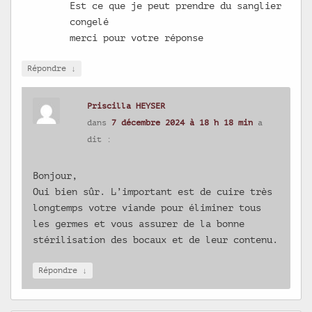
Est ce que je peut prendre du sanglier
congelé
merci pour votre réponse
↓
Répondre
Priscilla HEYSER
dans
7 décembre 2024 à 18 h 18 min
a
dit :
Bonjour,
Oui bien sûr. L’important est de cuire très
longtemps votre viande pour éliminer tous
les germes et vous assurer de la bonne
stérilisation des bocaux et de leur contenu.
↓
Répondre