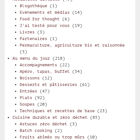
Blogothèque
(1)
Evènements et médias
(14)
Food for thought
(6)
J'ai testé pour vous
(19)
Livres
(3)
Partenaires
(1)
Permaculture, agriculture bio et raisonnée
(5)
Au menu du jour
(218)
Accompagnements
(22)
Apéro, tapas, buffet
(54)
Boissons
(12)
Desserts et pâtisseries
(61)
Entrées
(47)
Plats
(92)
Soupes
(20)
Techniques et recettes de base
(23)
Cuisine durable et zéro déchet
(85)
Astuces zéro déchet
(3)
Batch cooking
(2)
Fruits abîmés ou trop mûrs
(10)