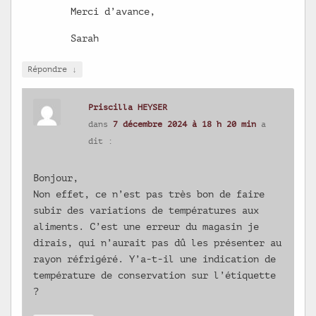
Merci d’avance,
Sarah
↓
Répondre
Priscilla HEYSER
dans
7 décembre 2024 à 18 h 20 min
a
dit :
Bonjour,
Non effet, ce n’est pas très bon de faire
subir des variations de températures aux
aliments. C’est une erreur du magasin je
dirais, qui n’aurait pas dû les présenter au
rayon réfrigéré. Y’a-t-il une indication de
température de conservation sur l’étiquette
?