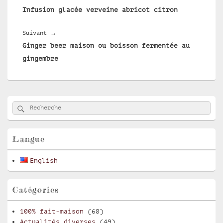
l’article
Infusion glacée verveine abricot citron
précédent :
Article
Suivant
→
Ginger beer maison ou boisson fermentée au
suivant :
gingembre
Zone
Rechercher
Recherche :
principale
de
widget
pour
Langue
la
barre
English
latérale
Catégories
100% fait-maison
(68)
Actualités diverses
(49)