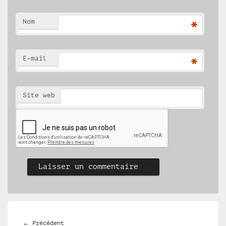
Nom
*
E-mail
*
Site web
Navigation
de
Article
←
Précédent