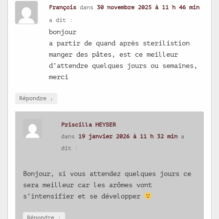
François
dans
30 novembre 2025 à 11 h 46 min
a dit :
bonjour
a partir de quand après sterilistion
manger des pâtes, est ce meilleur
d’attendre quelques jours ou semaines,
merci
↓
Répondre
Priscilla HEYSER
dans
19 janvier 2026 à 11 h 32 min
a
dit :
Bonjour, si vous attendez quelques jours ce
sera meilleur car les arômes vont
s’intensifier et se développer
↓
Répondre