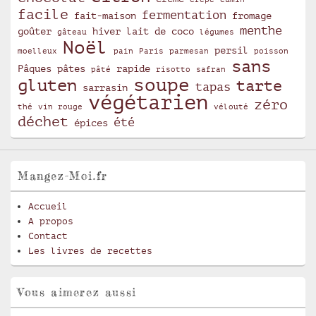
crêpe
cumin
facile
fermentation
fait-maison
fromage
menthe
goûter
hiver
lait de coco
gâteau
légumes
Noël
persil
moelleux
pain
Paris
parmesan
poisson
sans
Pâques
pâtes
rapide
pâté
risotto
safran
soupe
gluten
tarte
tapas
sarrasin
végétarien
zéro
thé
vin rouge
vélouté
déchet
été
épices
Mangez-Moi.fr
Accueil
A propos
Contact
Les livres de recettes
Vous aimerez aussi