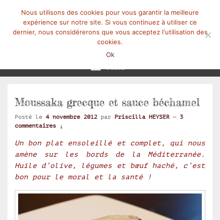
Nous utilisons des cookies pour vous garantir la meilleure
expérience sur notre site. Si vous continuez à utiliser ce
dernier, nous considérerons que vous acceptez l'utilisation des
cookies.
Mangez-Moi.fr
Une tranche de vie
Ok
Menu
Moussaka grecque et sauce béchamel
Posté le
4 novembre 2012
par
Priscilla HEYSER
—
3
commentaires ↓
Un bon plat ensoleillé et complet, qui nous
amène sur les bords de la Méditerranée.
Huile d’olive, légumes et bœuf haché, c’est
bon pour le moral et la santé !