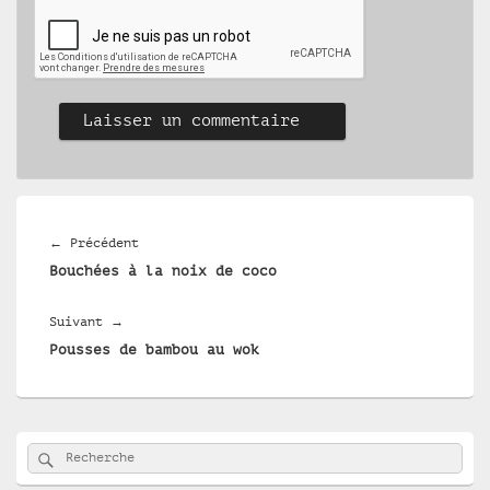
Navigation
de
Article
←
Précédent
l’article
Bouchées à la noix de coco
précédent :
Article
Suivant
→
Pousses de bambou au wok
suivant :
Zone
Rechercher
Recherche :
principale
de