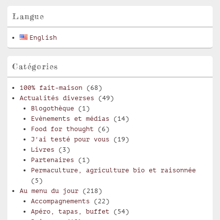
widget
pour
Langue
la
barre
English
latérale
Catégories
100% fait-maison
(68)
Actualités diverses
(49)
Blogothèque
(1)
Evènements et médias
(14)
Food for thought
(6)
J'ai testé pour vous
(19)
Livres
(3)
Partenaires
(1)
Permaculture, agriculture bio et raisonnée
(5)
Au menu du jour
(218)
Accompagnements
(22)
Apéro, tapas, buffet
(54)