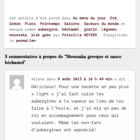
Cet article a été posté dans
Au menu du jour
,
Eté
,
Grèce
,
Plats
,
Printemps
,
Saisons
,
Saveurs du monde
et
marqué comme
aubergine
,
béchamel
,
gratin
,
légumes
,
moussaka
,
plat grec
par
Priscilla HEYSER
. Enregistrer
le
permalien
.
3 commentaires à propos de “Moussaka grecque et sauce
béchamel”
Ariane
dans
9 août 2013 à 16 h 49 min
a dit :
Délicieux! Pour une recette un peu plus
« light » j’ai fait cuire les
aubergines à la vapeur au lieu de les
faire à l’huile, et j’ai mis un peu de
riz en accompagnement pour ceux qui
voulaient. Même les non-fans
d’aubergines ont apprécié!