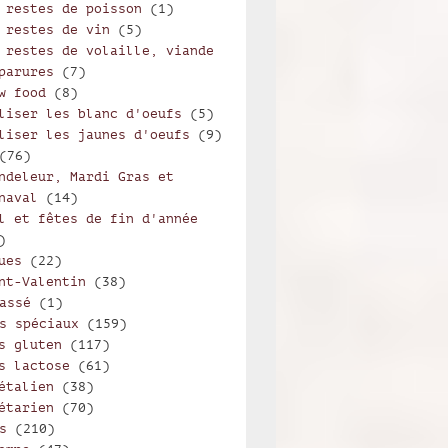
 restes de poisson
(1)
 restes de vin
(5)
 restes de volaille, viande
parures
(7)
w food
(8)
liser les blanc d'oeufs
(5)
liser les jaunes d'oeufs
(9)
(76)
ndeleur, Mardi Gras et
naval
(14)
l et fêtes de fin d'année
)
ues
(22)
nt-Valentin
(38)
assé
(1)
s spéciaux
(159)
s gluten
(117)
s lactose
(61)
étalien
(38)
étarien
(70)
s
(210)