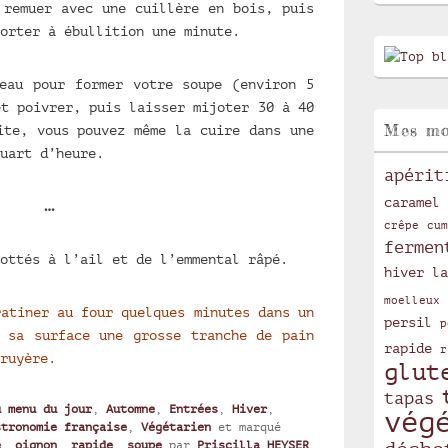
 remuer avec une cuillère en bois, puis
orter à ébullition une minute.
eau pour former votre soupe (environ 5
et poivrer, puis laisser mijoter 30 à 40
Mes mo
ite, vous pouvez même la cuire dans une
uart d’heure.
apérit
caramel
…
crêpe
cum
fermen
ottés à l’ail et de l’emmental râpé.
hiver
la
moelleux
ratiner au four quelques minutes dans un
persil
p
 sa surface une grosse tranche de pain
rapide
r
ruyère.
glut
tapas
u menu du jour
,
Automne
,
Entrées
,
Hiver
,
vég
stronomie française
,
Végétarien
et marqué
é
,
oignon
,
rapide
,
soupe
par
Priscilla HEYSER