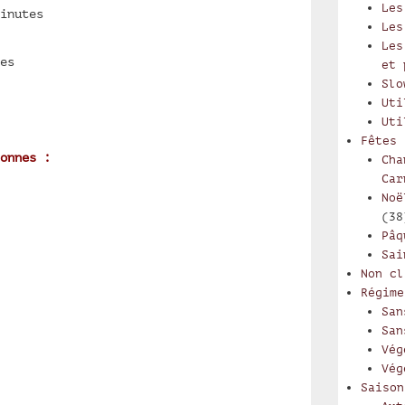
Les
inutes
Les
Les
es
et 
Slo
Uti
Uti
Fêtes
onnes :
Cha
Car
Noë
(38
Pâq
Sai
Non cl
Régime
San
San
Vég
Vég
Saison