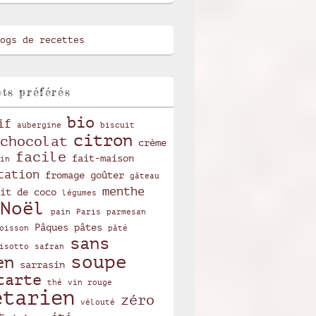
ts préférés
bio
if
aubergine
biscuit
citron
chocolat
crème
facile
fait-maison
in
tation
fromage
goûter
gâteau
menthe
it de coco
légumes
Noël
pain
Paris
parmesan
Pâques
pâtes
oisson
pâté
sans
isotto
safran
soupe
en
sarrasin
tarte
thé
vin rouge
étarien
zéro
vélouté