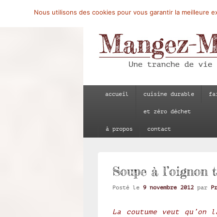
Nous utilisons des cookies pour vous garantir la meilleure ex
Mangez-Moi.fr
Une tranche de vie
Menu
accueil
cuisine durable
fa
principal
et zéro déchet
à propos
contact
Soupe à l’oignon t
Posté le
9 novembre 2012
par
P
La coutume veut qu’on l