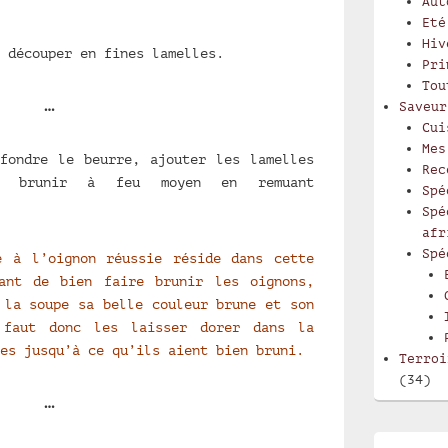
Aut
Eté
Hiv
 découper en fines lamelles.
Pri
Tou
…
Saveur
Cui
Mes
fondre le beurre, ajouter les lamelles
Rec
e brunir à feu moyen en remuant
Spé
Spé
afr
Spé
e à l’oignon réussie réside dans cette
ant de bien faire brunir les oignons,
 la soupe sa belle couleur brune et son
 faut donc les laisser dorer dans la
es jusqu’à ce qu’ils aient bien bruni.
Terroi
(34)
…