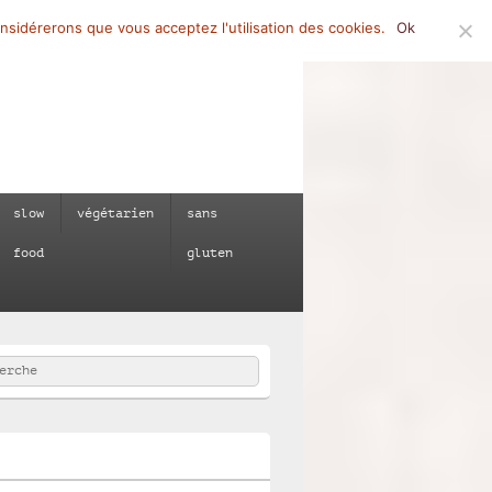
onsidérerons que vous acceptez l'utilisation des cookies.
Ok
slow
végétarien
sans
food
gluten
rcher
e :
e