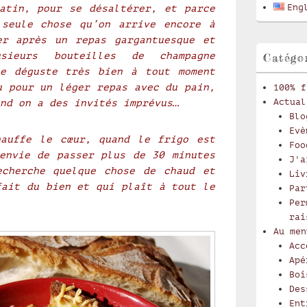
latérale
Eng
atin, pour se désaltérer, et parce
 seule chose qu’on arrive encore à
er après un repas gargantuesque et
usieurs bouteilles de champagne
Catégo
se déguste très bien à tout moment
u pour un léger repas avec du pain,
100% f
Actual
nd on a des invités imprévus…
Blo
Evè
hauffe le cœur, quand le frigo est
Foo
envie de passer plus de 30 minutes
J'a
echerche quelque chose de chaud et
Liv
fait du bien et qui plaît à tout le
Par
Per
rai
Au men
Acc
Apé
Boi
Des
Ent