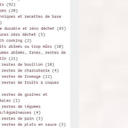
ts
(92)
pes
(20)
hniques et recettes de base
)
e durable et zéro déchet
(85)
uces zéro déchet
(3)
ch cooking
(2)
its abîmés ou trop mûrs
(10)
umes abîmés, fanes, restes de
tin
(21)
 restes de bouillon
(10)
 restes de charcuterie
(4)
 restes de fromage
(12)
 restes de fruits à coques
 restes de graines et
éales
(1)
 restes de légumes
s/légumineuses
(4)
 restes de pain
(5)
 restes de plats en sauce
(3)