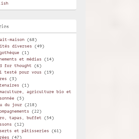
lish
ries
ait-maison
(68)
ités diverses
(49)
gothèque
(1)
nements et médias
(14)
d for thought
(6)
i testé pour vous
(19)
res
(3)
tenaires
(1)
maculture, agriculture bio et
sonnée
(5)
u du jour
(218)
ompagnements
(22)
ro, tapas, buffet
(54)
ssons
(12)
serts et pâtisseries
(61)
rées
(47)