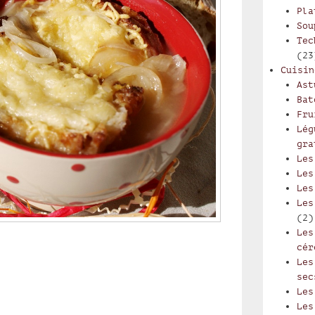
Pla
Sou
Tec
(23
Cuisin
Ast
Bat
Fru
Lég
gra
Les
Les
Les
Les
(2)
Les
cér
Les
sec
Les
Les