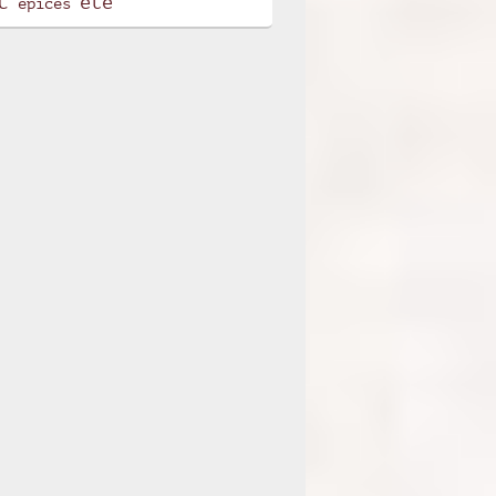
t
été
épices