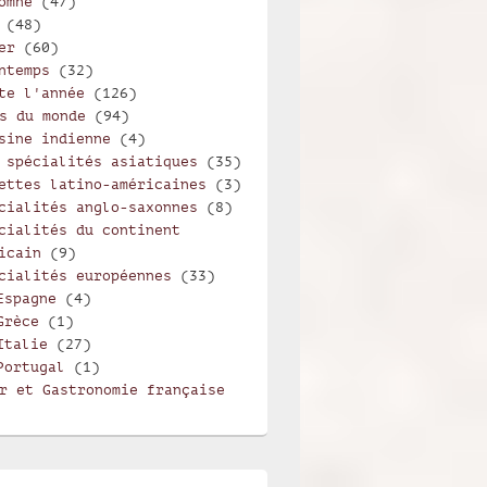
omne
(47)
(48)
er
(60)
ntemps
(32)
te l'année
(126)
s du monde
(94)
sine indienne
(4)
 spécialités asiatiques
(35)
ettes latino-américaines
(3)
cialités anglo-saxonnes
(8)
cialités du continent
icain
(9)
cialités européennes
(33)
Espagne
(4)
Grèce
(1)
Italie
(27)
Portugal
(1)
r et Gastronomie française