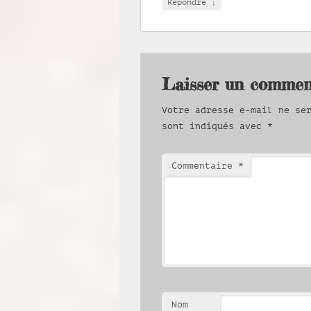
↓
Répondre
Laisser un commen
Votre adresse e-mail ne se
sont indiqués avec
*
Commentaire
*
Nom