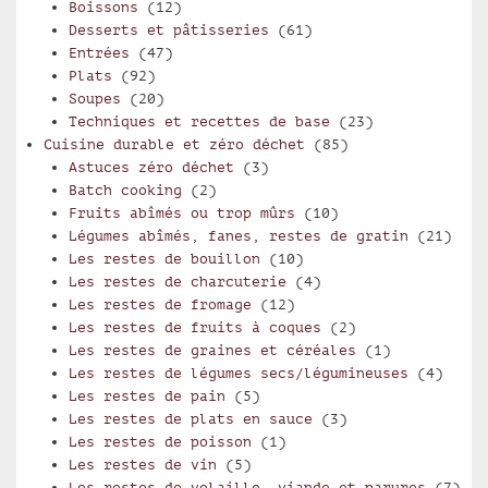
Boissons
(12)
Desserts et pâtisseries
(61)
Entrées
(47)
Plats
(92)
Soupes
(20)
Techniques et recettes de base
(23)
Cuisine durable et zéro déchet
(85)
Astuces zéro déchet
(3)
Batch cooking
(2)
Fruits abîmés ou trop mûrs
(10)
Légumes abîmés, fanes, restes de gratin
(21)
Les restes de bouillon
(10)
Les restes de charcuterie
(4)
Les restes de fromage
(12)
Les restes de fruits à coques
(2)
Les restes de graines et céréales
(1)
Les restes de légumes secs/légumineuses
(4)
Les restes de pain
(5)
Les restes de plats en sauce
(3)
Les restes de poisson
(1)
Les restes de vin
(5)
Les restes de volaille, viande et parures
(7)