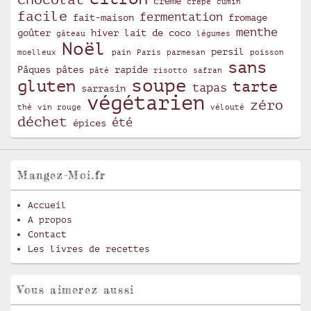
crème
crêpe
cumin
facile
fermentation
fait-maison
fromage
menthe
goûter
hiver
lait de coco
gâteau
légumes
Noël
persil
moelleux
pain
Paris
parmesan
poisson
sans
Pâques
pâtes
rapide
pâté
risotto
safran
soupe
gluten
tarte
tapas
sarrasin
végétarien
zéro
thé
vin rouge
vélouté
déchet
été
épices
Mangez-Moi.fr
Accueil
A propos
Contact
Les livres de recettes
Vous aimerez aussi