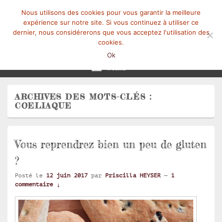
Nous utilisons des cookies pour vous garantir la meilleure
expérience sur notre site. Si vous continuez à utiliser ce
dernier, nous considérerons que vous acceptez l'utilisation des
cookies.
Mangez-Moi.fr
Une tranche de vie
Ok
Menu
ARCHIVES DES MOTS-CLÉS :
COELIAQUE
Vous reprendrez bien un peu de gluten
?
Posté le
12 juin 2017
par
Priscilla HEYSER
—
1
commentaire ↓