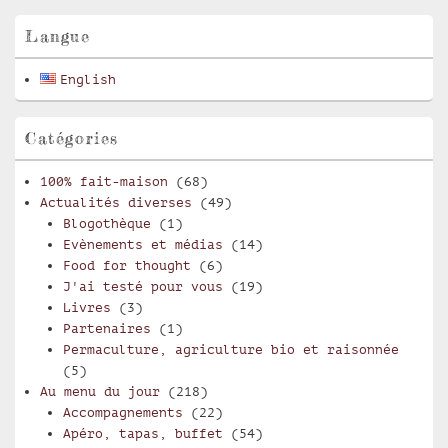
widget
pour
Langue
la
barre
English
latérale
Catégories
100% fait-maison
(68)
Actualités diverses
(49)
Blogothèque
(1)
Evènements et médias
(14)
Food for thought
(6)
J'ai testé pour vous
(19)
Livres
(3)
Partenaires
(1)
Permaculture, agriculture bio et raisonnée
(5)
Au menu du jour
(218)
Accompagnements
(22)
Apéro, tapas, buffet
(54)