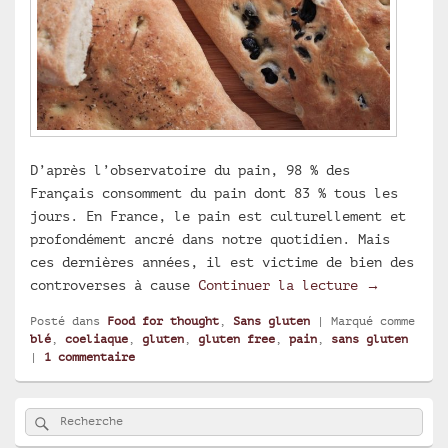
D’après l’observatoire du pain, 98 % des
Français consomment du pain dont 83 % tous les
jours. En France, le pain est culturellement et
profondément ancré dans notre quotidien. Mais
ces dernières années, il est victime de bien des
Vous repre
controverses à cause
Continuer la lecture
→
Posté dans
Food for thought
,
Sans gluten
|
Marqué comme
blé
,
coeliaque
,
gluten
,
gluten free
,
pain
,
sans gluten
|
1
commentaire
Zone
Rechercher
Recherche :
principale
de