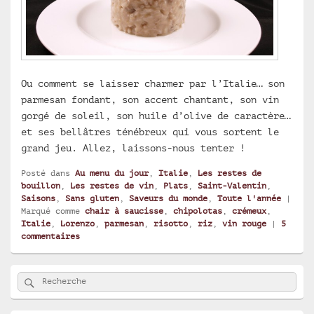
Ou comment se laisser charmer par l’Italie… son
parmesan fondant, son accent chantant, son vin
gorgé de soleil, son huile d’olive de caractère…
et ses bellâtres ténébreux qui vous sortent le
grand jeu. Allez, laissons-nous tenter !
Posté dans
Au menu du jour
,
Italie
,
Les restes de
bouillon
,
Les restes de vin
,
Plats
,
Saint-Valentin
,
Saisons
,
Sans gluten
,
Saveurs du monde
,
Toute l'année
|
Marqué comme
chair à saucisse
,
chipolotas
,
crémeux
,
Italie
,
Lorenzo
,
parmesan
,
risotto
,
riz
,
vin rouge
|
5
commentaires
Zone
Rechercher
Recherche :
principale
de
widget