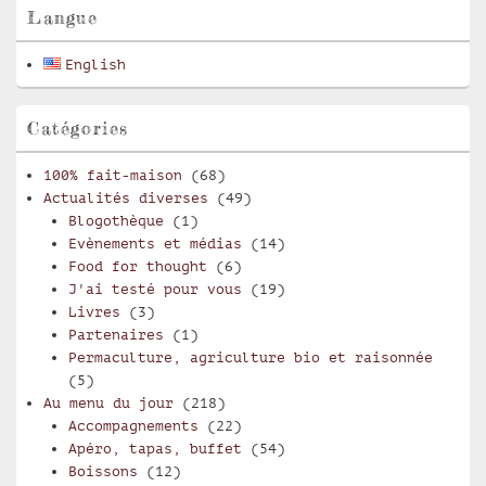
pour
Langue
la
barre
English
latérale
Catégories
100% fait-maison
(68)
Actualités diverses
(49)
Blogothèque
(1)
Evènements et médias
(14)
Food for thought
(6)
J'ai testé pour vous
(19)
Livres
(3)
Partenaires
(1)
Permaculture, agriculture bio et raisonnée
(5)
Au menu du jour
(218)
Accompagnements
(22)
Apéro, tapas, buffet
(54)
Boissons
(12)