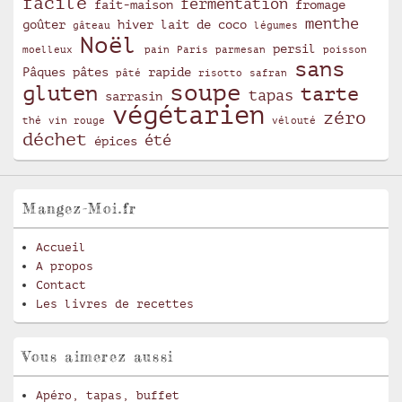
facile
fermentation
fait-maison
fromage
menthe
goûter
hiver
lait de coco
gâteau
légumes
Noël
persil
moelleux
pain
Paris
parmesan
poisson
sans
Pâques
pâtes
rapide
pâté
risotto
safran
soupe
gluten
tarte
tapas
sarrasin
végétarien
zéro
thé
vin rouge
vélouté
déchet
été
épices
Mangez-Moi.fr
Accueil
A propos
Contact
Les livres de recettes
Vous aimerez aussi
Apéro, tapas, buffet