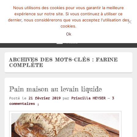
Nous utilisons des cookies pour vous garantir la meilleure
expérience sur notre site. Si vous continuez à utiliser ce
dernier, nous considérerons que vous acceptez l'utilisation des
cookies.
Mangez-Moi.fr
Une tranche de vie
Ok
Menu
ARCHIVES DES MOTS-CLÉS :
FARINE
COMPLÈTE
Pain maison au levain liquide
Posté le
21 février 2019
par
Priscilla HEYSER
—
3
commentaires ↓