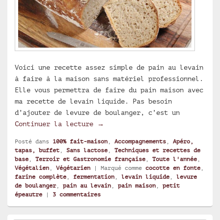
Voici une recette assez simple de pain au levain
à faire à la maison sans matériel professionnel.
Elle vous permettra de faire du pain maison avec
ma recette de levain liquide. Pas besoin
d’ajouter de levure de boulanger, c’est un
Pain maison au levain liquide
Continuer la lecture
→
Posté dans
100% fait-maison
,
Accompagnements
,
Apéro,
tapas, buffet
,
Sans lactose
,
Techniques et recettes de
base
,
Terroir et Gastronomie française
,
Toute l'année
,
Végétalien
,
Végétarien
|
Marqué comme
cocotte en fonte
,
farine complète
,
fermentation
,
levain liquide
,
levure
de boulanger
,
pain au levain
,
pain maison
,
petit
épeautre
|
3
commentaires
Zone