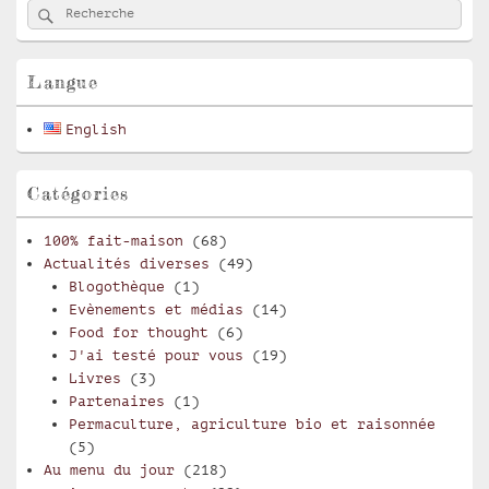
Rechercher
Recherche :
principale
de
widget
pour
Langue
la
barre
English
latérale
Catégories
100% fait-maison
(68)
Actualités diverses
(49)
Blogothèque
(1)
Evènements et médias
(14)
Food for thought
(6)
J'ai testé pour vous
(19)
Livres
(3)
Partenaires
(1)
Permaculture, agriculture bio et raisonnée
(5)
Au menu du jour
(218)