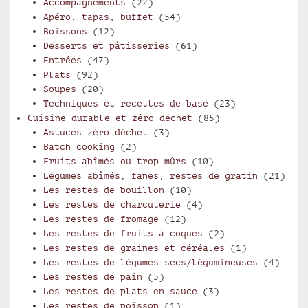
Accompagnements
(22)
Apéro, tapas, buffet
(54)
Boissons
(12)
Desserts et pâtisseries
(61)
Entrées
(47)
Plats
(92)
Soupes
(20)
Techniques et recettes de base
(23)
Cuisine durable et zéro déchet
(85)
Astuces zéro déchet
(3)
Batch cooking
(2)
Fruits abîmés ou trop mûrs
(10)
Légumes abîmés, fanes, restes de gratin
(21)
Les restes de bouillon
(10)
Les restes de charcuterie
(4)
Les restes de fromage
(12)
Les restes de fruits à coques
(2)
Les restes de graines et céréales
(1)
Les restes de légumes secs/légumineuses
(4)
Les restes de pain
(5)
Les restes de plats en sauce
(3)
Les restes de poisson
(1)