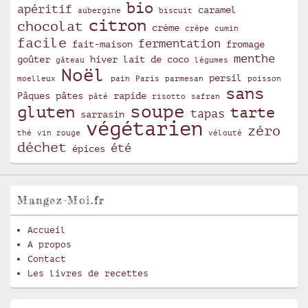
bio
apéritif
caramel
aubergine
biscuit
citron
chocolat
crème
crêpe
cumin
facile
fermentation
fait-maison
fromage
menthe
goûter
hiver
lait de coco
gâteau
légumes
Noël
persil
moelleux
pain
Paris
parmesan
poisson
sans
Pâques
pâtes
rapide
pâté
risotto
safran
soupe
gluten
tarte
tapas
sarrasin
végétarien
zéro
thé
vin rouge
vélouté
déchet
été
épices
Mangez-Moi.fr
Accueil
A propos
Contact
Les livres de recettes