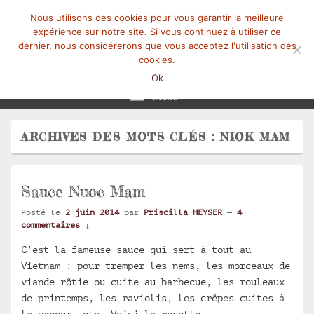
Nous utilisons des cookies pour vous garantir la meilleure
expérience sur notre site. Si vous continuez à utiliser ce
dernier, nous considérerons que vous acceptez l'utilisation des
cookies.
Mangez-Moi.fr
Une tranche de vie
Ok
Menu
ARCHIVES DES MOTS-CLÉS :
NIOK MAM
Sauce Nuoc Mam
Posté le
2 juin 2014
par
Priscilla HEYSER
—
4
commentaires ↓
C’est la fameuse sauce qui sert à tout au
Vietnam : pour tremper les nems, les morceaux de
viande rôtie ou cuite au barbecue, les rouleaux
de printemps, les raviolis, les crêpes cuites à