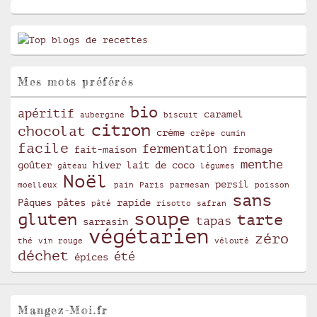
Mes mots préférés
bio
apéritif
caramel
aubergine
biscuit
citron
chocolat
crème
crêpe
cumin
facile
fermentation
fait-maison
fromage
menthe
goûter
hiver
lait de coco
gâteau
légumes
Noël
persil
moelleux
pain
Paris
parmesan
poisson
sans
Pâques
pâtes
rapide
pâté
risotto
safran
soupe
gluten
tarte
tapas
sarrasin
végétarien
zéro
thé
vin rouge
vélouté
déchet
été
épices
Mangez-Moi.fr