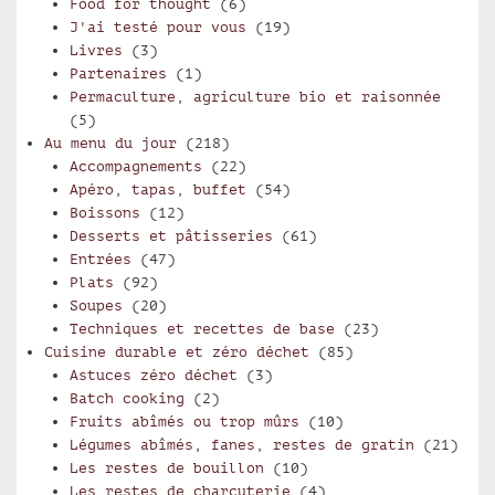
Food for thought
(6)
J'ai testé pour vous
(19)
Livres
(3)
Partenaires
(1)
Permaculture, agriculture bio et raisonnée
(5)
Au menu du jour
(218)
Accompagnements
(22)
Apéro, tapas, buffet
(54)
Boissons
(12)
Desserts et pâtisseries
(61)
Entrées
(47)
Plats
(92)
Soupes
(20)
Techniques et recettes de base
(23)
Cuisine durable et zéro déchet
(85)
Astuces zéro déchet
(3)
Batch cooking
(2)
Fruits abîmés ou trop mûrs
(10)
Légumes abîmés, fanes, restes de gratin
(21)
Les restes de bouillon
(10)
Les restes de charcuterie
(4)