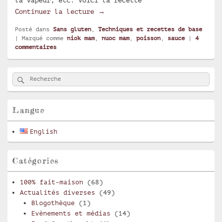
la vapeur, etc. Voici la recette
Sauce Nuoc Mam
Continuer la lecture
→
Posté dans
Sans gluten
,
Techniques et recettes de base
|
Marqué comme
niok mam
,
nuoc mam
,
poisson
,
sauce
|
4
commentaires
Zone
Rechercher
Recherche :
principale
de
widget
pour
Langue
la
barre
English
latérale
Catégories
100% fait-maison
(68)
Actualités diverses
(49)
Blogothèque
(1)
Evènements et médias
(14)