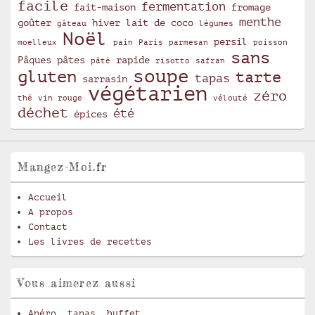
facile
fermentation
fait-maison
fromage
menthe
goûter
hiver
lait de coco
gâteau
légumes
Noël
persil
moelleux
pain
Paris
parmesan
poisson
sans
Pâques
pâtes
rapide
pâté
risotto
safran
soupe
gluten
tarte
tapas
sarrasin
végétarien
zéro
thé
vin rouge
vélouté
déchet
été
épices
Mangez-Moi.fr
Accueil
A propos
Contact
Les livres de recettes
Vous aimerez aussi
Apéro, tapas, buffet