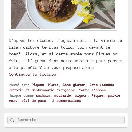
D’après les études, l’agneau serait la viande au
bilan carbone le plus lourd, loin devant le
boeuf. Alors, et si cette année pour Pâques on
évitait l’agneau dans notre assiette pour penser
à la planète ? Je vous propose comme
Rôti de porc au poivre vert du 
Continuer la lecture
→
Posté dans
Pâques
,
Plats
,
Sans gluten
,
Sans lactose
,
Terroir et Gastronomie française
,
Toute l'année
|
Marqué comme
anchois
,
moutarde
,
oignon
,
Pâques
,
poivre
vert
,
rôti de porc
|
2
commentaires
Zone
Rechercher
Recherche :
principale
de
widget