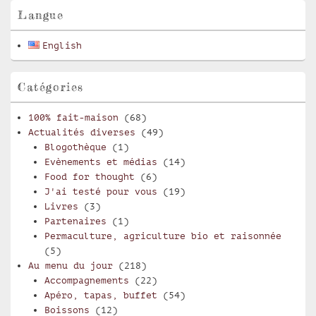
pour
Langue
la
barre
English
latérale
Catégories
100% fait-maison
(68)
Actualités diverses
(49)
Blogothèque
(1)
Evènements et médias
(14)
Food for thought
(6)
J'ai testé pour vous
(19)
Livres
(3)
Partenaires
(1)
Permaculture, agriculture bio et raisonnée
(5)
Au menu du jour
(218)
Accompagnements
(22)
Apéro, tapas, buffet
(54)
Boissons
(12)