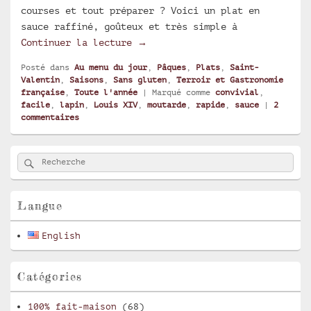
courses et tout préparer ? Voici un plat en
sauce raffiné, goûteux et très simple à
Lapin en sauce Louis XIV
Continuer la lecture
→
Posté dans
Au menu du jour
,
Pâques
,
Plats
,
Saint-
Valentin
,
Saisons
,
Sans gluten
,
Terroir et Gastronomie
française
,
Toute l'année
|
Marqué comme
convivial
,
facile
,
lapin
,
Louis XIV
,
moutarde
,
rapide
,
sauce
|
2
commentaires
Zone
Rechercher
Recherche :
principale
de
widget
pour
Langue
la
barre
English
latérale
Catégories
100% fait-maison
(68)