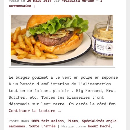
Posté le
20 mars 2019
par
Priscilla HEYSER
—
1
commentaire ↓
Le burger gourmet a le vent en poupe en réponse
à un besoin d’amélioration de l’alimentation
tout en se faisant plaisir : Big Fernand, Brut
Butcher, etc. Toutes les brasseries l’ont
désormais sur leur carte. On garde le côté fun
Burger gourmet à la moutarde tr
Continuer la lecture
→
Posté dans
100% fait-maison
,
Plats
,
Spécialités anglo-
saxonnes
,
Toute l'année
|
Marqué comme
boeuf haché
,