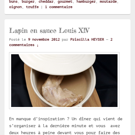
buns
,
burger
,
cheddar
,
gourmet
,
hamburger
,
moutarde
,
oignon
,
truffe
|
1
commentaire
Lapin en sauce Louis XIV
Posté le
9 novembre 2012
par
Priscilla HEYSER
—
2
commentaires ↓
En manque d’inspiration ? Un dîner qui vient de
s’organiser à la dernière minute et vous avez
deux heures à peine devant vous pour faire des