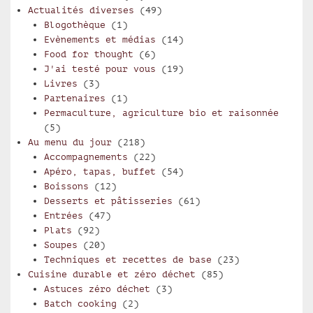
Actualités diverses
(49)
Blogothèque
(1)
Evènements et médias
(14)
Food for thought
(6)
J'ai testé pour vous
(19)
Livres
(3)
Partenaires
(1)
Permaculture, agriculture bio et raisonnée
(5)
Au menu du jour
(218)
Accompagnements
(22)
Apéro, tapas, buffet
(54)
Boissons
(12)
Desserts et pâtisseries
(61)
Entrées
(47)
Plats
(92)
Soupes
(20)
Techniques et recettes de base
(23)
Cuisine durable et zéro déchet
(85)
Astuces zéro déchet
(3)
Batch cooking
(2)