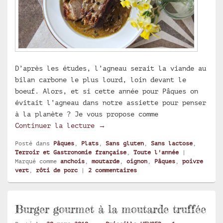
D’après les études, l’agneau serait la viande au
bilan carbone le plus lourd, loin devant le
boeuf. Alors, et si cette année pour Pâques on
évitait l’agneau dans notre assiette pour penser
à la planète ? Je vous propose comme
Rôti de porc au poivre vert du 
Continuer la lecture
→
Posté dans
Pâques
,
Plats
,
Sans gluten
,
Sans lactose
,
Terroir et Gastronomie française
,
Toute l'année
|
Marqué comme
anchois
,
moutarde
,
oignon
,
Pâques
,
poivre
vert
,
rôti de porc
|
2
commentaires
Burger gourmet à la moutarde truffée