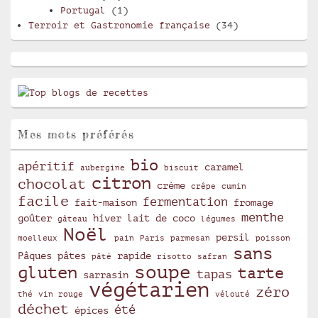
Portugal
(1)
Terroir et Gastronomie française
(34)
Mes mots préférés
bio
apéritif
caramel
aubergine
biscuit
citron
chocolat
crème
crêpe
cumin
facile
fermentation
fait-maison
fromage
menthe
goûter
hiver
lait de coco
gâteau
légumes
Noël
persil
moelleux
pain
Paris
parmesan
poisson
sans
Pâques
pâtes
rapide
pâté
risotto
safran
soupe
gluten
tarte
tapas
sarrasin
végétarien
zéro
thé
vin rouge
vélouté
déchet
été
épices