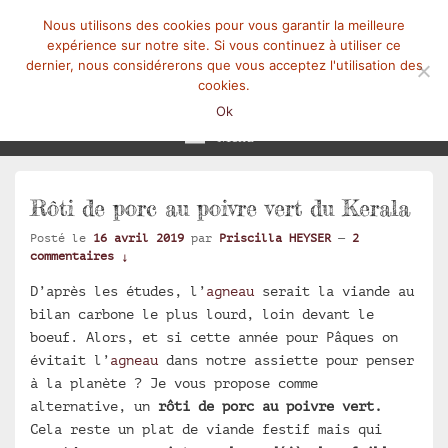
Nous utilisons des cookies pour vous garantir la meilleure
expérience sur notre site. Si vous continuez à utiliser ce
dernier, nous considérerons que vous acceptez l'utilisation des
cookies.
Mangez-Moi.fr
Une tranche de vie
Ok
Menu
Rôti de porc au poivre vert du Kerala
Posté le
16 avril 2019
par
Priscilla HEYSER
—
2
commentaires ↓
D’après les études, l’
agneau
serait la viande au
bilan carbone le plus lourd, loin devant le
boeuf. Alors, et si cette année pour Pâques on
évitait l’
agneau
dans notre assiette pour penser
à la planète ? Je vous propose comme
alternative, un
rôti de porc au poivre vert.
Cela reste un plat de viande festif mais qui