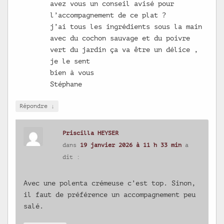
avez vous un conseil avisé pour
l’accompagnement de ce plat ?
j’ai tous les ingrédients sous la main
avec du cochon sauvage et du poivre
vert du jardin ça va être un délice ,
je le sent
bien à vous
Stéphane
↓
Répondre
Priscilla HEYSER
dans
19 janvier 2026 à 11 h 33 min
a
dit :
Avec une polenta crémeuse c’est top. Sinon,
il faut de préférence un accompagnement peu
salé.