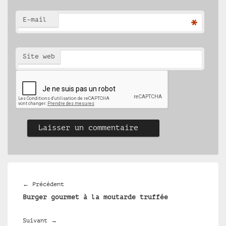
E-mail
*
Site web
Navigation
de
Article
←
Précédent
l’article
Burger gourmet à la moutarde truffée
précédent :
Article
Suivant
→