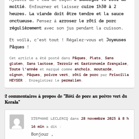
moitié
. Enfourner et laisser
cuire 1h30 à 2
heures.
La viande doit être tendre et la sauce
onctueuse.
Pensez à
arroser le rôti de porc
régulièrement
avec son jus pendant la cuisson.
Et voilà, c’est tout ! Régalez-vous et
Joyeuses
Pâques
!
Cet article a été posté dans
Pâques
,
Plats
,
Sans
gluten
,
Sans lactose
,
Terroir et Gastronomie française
,
Toute l'année
et marqué comme
anchois
,
moutarde
,
oignon
,
Pâques
,
poivre vert
,
rôti de porc
par
Priscilla
HEYSER
. Enregistrer le
permalien
.
2 commentaires à propos de “Rôti de porc au poivre vert du
Kerala”
STEPHANE LECLERCQ
dans
28 novembre 2025 à 8 h
16 min
a dit :
Bonjour ,