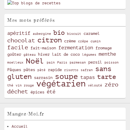
Mes mots préférés
bio
apéritif
caramel
aubergine
biscuit
citron
chocolat
crème
crêpe
cumin
facile
fermentation
fait-maison
fromage
menthe
goûter
hiver
lait de coco
gâteau
légumes
Noël
persil
moelleux
pain
Paris
parmesan
poisson
sans
Pâques
pâtes
rapide
pâté
risotto
safran
soupe
gluten
tarte
tapas
sarrasin
végétarien
zéro
thé
vin rouge
vélouté
déchet
été
épices
Mangez-Moi.fr
Accueil