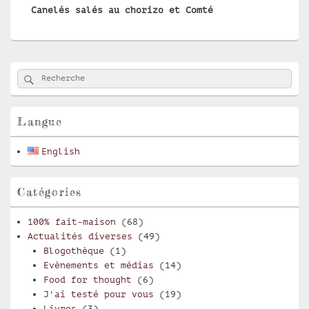
Canelés salés au chorizo et Comté
suivant :
Zone
Rechercher
Recherche :
principale
de
widget
pour
Langue
la
barre
English
latérale
Catégories
100% fait-maison
(68)
Actualités diverses
(49)
Blogothèque
(1)
Evènements et médias
(14)
Food for thought
(6)
J'ai testé pour vous
(19)
Livres
(3)