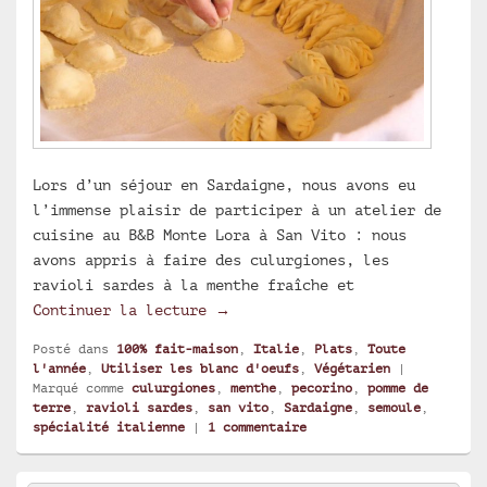
Lors d’un séjour en Sardaigne, nous avons eu
l’immense plaisir de participer à un atelier de
cuisine au B&B Monte Lora à San Vito : nous
avons appris à faire des culurgiones, les
ravioli sardes à la menthe fraîche et
Les culurgiones de Lilly, ravio
Continuer la lecture
→
Posté dans
100% fait-maison
,
Italie
,
Plats
,
Toute
l'année
,
Utiliser les blanc d'oeufs
,
Végétarien
|
Marqué comme
culurgiones
,
menthe
,
pecorino
,
pomme de
terre
,
ravioli sardes
,
san vito
,
Sardaigne
,
semoule
,
spécialité italienne
|
1
commentaire
Zone