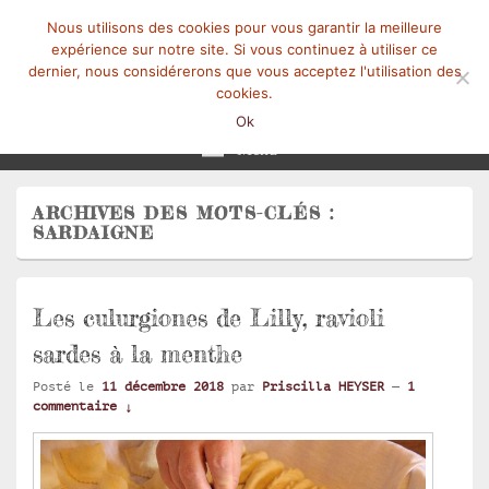
Nous utilisons des cookies pour vous garantir la meilleure
expérience sur notre site. Si vous continuez à utiliser ce
dernier, nous considérerons que vous acceptez l'utilisation des
cookies.
Mangez-Moi.fr
Une tranche de vie
Ok
Menu
ARCHIVES DES MOTS-CLÉS :
SARDAIGNE
Les culurgiones de Lilly, ravioli
sardes à la menthe
Posté le
11 décembre 2018
par
Priscilla HEYSER
—
1
commentaire ↓