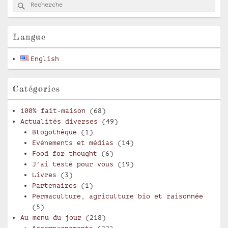
Rechercher
Recherche :
principale
de
widget
pour
Langue
la
barre
English
latérale
Catégories
100% fait-maison
(68)
Actualités diverses
(49)
Blogothèque
(1)
Evènements et médias
(14)
Food for thought
(6)
J'ai testé pour vous
(19)
Livres
(3)
Partenaires
(1)
Permaculture, agriculture bio et raisonnée
(5)
Au menu du jour
(218)