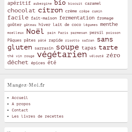
bio
apéritif
caramel
aubergine
biscuit
citron
chocolat
crème
crêpe
cumin
facile
fermentation
fait-maison
fromage
menthe
goûter
hiver
lait de coco
gâteau
légumes
Noël
persil
moelleux
pain
Paris
parmesan
poisson
sans
Pâques
pâtes
rapide
pâté
risotto
safran
soupe
gluten
tarte
tapas
sarrasin
végétarien
zéro
thé
vin rouge
vélouté
déchet
été
épices
Mangez-Moi.fr
Accueil
A propos
Contact
Les livres de recettes