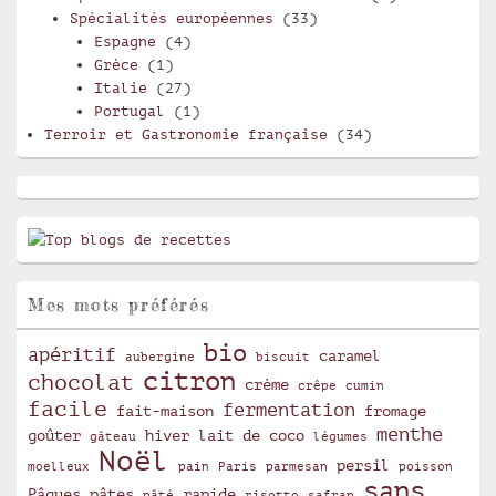
Spécialités européennes
(33)
Espagne
(4)
Grèce
(1)
Italie
(27)
Portugal
(1)
Terroir et Gastronomie française
(34)
Mes mots préférés
bio
apéritif
caramel
aubergine
biscuit
citron
chocolat
crème
crêpe
cumin
facile
fermentation
fait-maison
fromage
menthe
goûter
hiver
lait de coco
gâteau
légumes
Noël
persil
moelleux
pain
Paris
parmesan
poisson
sans
Pâques
pâtes
rapide
pâté
risotto
safran