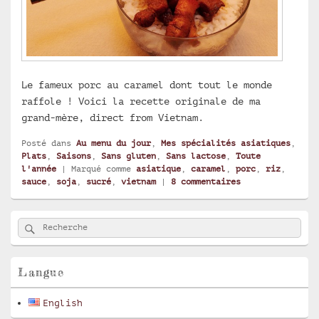
Le fameux porc au caramel dont tout le monde
raffole ! Voici la recette originale de ma
grand-mère, direct from Vietnam.
Posté dans
Au menu du jour
,
Mes spécialités asiatiques
,
Plats
,
Saisons
,
Sans gluten
,
Sans lactose
,
Toute
l'année
|
Marqué comme
asiatique
,
caramel
,
porc
,
riz
,
sauce
,
soja
,
sucré
,
vietnam
|
8
commentaires
Zone
Rechercher
Recherche :
principale
de
widget
pour
Langue
la
barre
English
latérale