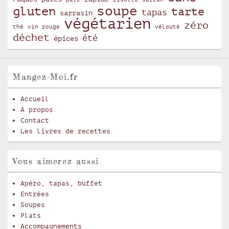
soupe
gluten
tarte
tapas
sarrasin
végétarien
zéro
thé
vin rouge
vélouté
déchet
été
épices
Mangez-Moi.fr
Accueil
A propos
Contact
Les livres de recettes
Vous aimerez aussi
Apéro, tapas, buffet
Entrées
Soupes
Plats
Accompagnements