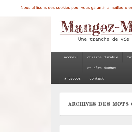
Nous utilisons des cookies pour vous garantir la meilleure ex
Mangez-Moi.fr
Une tranche de vie
Menu
accueil
cuisine durable
fa
principal
et zéro déchet
à propos
contact
ARCHIVES DES MOTS-