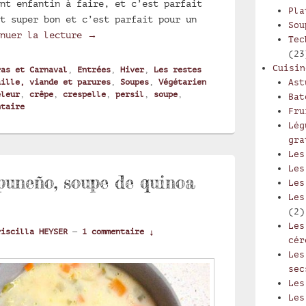
nt enfantin à faire, et c’est parfait
Pla
t super bon et c’est parfait pour un
Sou
Crespelle in brodo, tagliatelle de crêpe
inuer la lecture
→
Tec
(23
Cuisin
ras et Carnaval
,
Entrées
,
Hiver
,
Les restes
aille, viande et parures
,
Soupes
,
Végétarien
Ast
eleur
,
crêpe
,
crespelle
,
persil
,
soupe
,
Bat
ntaire
Fru
Lég
gra
Les
Les
puneño, soupe de quinoa
Les
Les
(2)
Les
riscilla HEYSER
—
1 commentaire ↓
cér
Les
sec
Les
Les