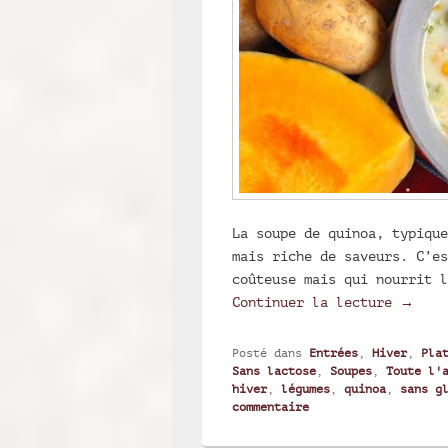
La soupe de quinoa, typique
mais riche de saveurs. C’es
coûteuse mais qui nourrit l
Chupe 
Continuer la lecture
→
Posté dans
Entrées
,
Hiver
,
Pla
Sans lactose
,
Soupes
,
Toute l'
hiver
,
légumes
,
quinoa
,
sans g
commentaire