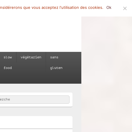
onsidérerons que vous acceptez l'utilisation des cookies.
Ok
slow
végétarien
sans
food
gluten
rcher
e :
e