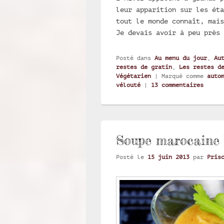
leur apparition sur les éta
tout le monde connaît, mais
Je devais avoir à peu près
Posté dans
Au menu du jour
,
Au
restes de gratin
,
Les restes d
Végétarien
|
Marqué comme
auto
vélouté
|
13
commentaires
Soupe marocaine 
Posté le
15 juin 2013
par
Pris