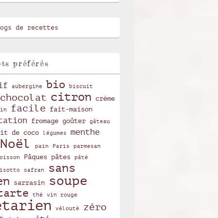
ts préférés
bio
if
aubergine
biscuit
citron
chocolat
crème
facile
fait-maison
in
tation
fromage
goûter
gâteau
menthe
it de coco
légumes
Noël
pain
Paris
parmesan
Pâques
pâtes
oisson
pâté
sans
isotto
safran
soupe
en
sarrasin
tarte
thé
vin rouge
étarien
zéro
vélouté