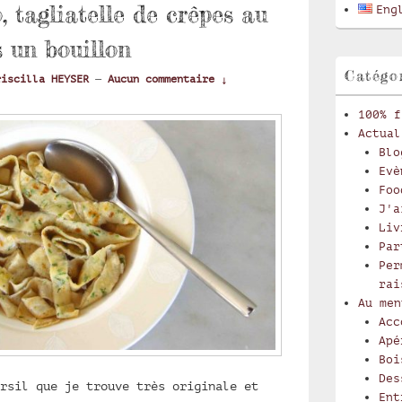
latérale
, tagliatelle de crêpes au
Eng
s un bouillon
Catégo
riscilla HEYSER
—
Aucun commentaire ↓
100% f
Actual
Blo
Evè
Foo
J'a
Liv
Par
Per
rai
Au men
Acc
Apé
Boi
Des
rsil que je trouve très originale et
Ent