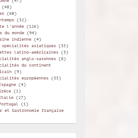
omne
(47)
(48)
er
(60)
ntemps
(32)
te l'année
(126)
s du monde
(94)
sine indienne
(4)
 spécialités asiatiques
(35)
ettes latino-américaines
(3)
cialités anglo-saxonnes
(8)
cialités du continent
icain
(9)
cialités européennes
(33)
Espagne
(4)
Grèce
(1)
Italie
(27)
Portugal
(1)
r et Gastronomie française