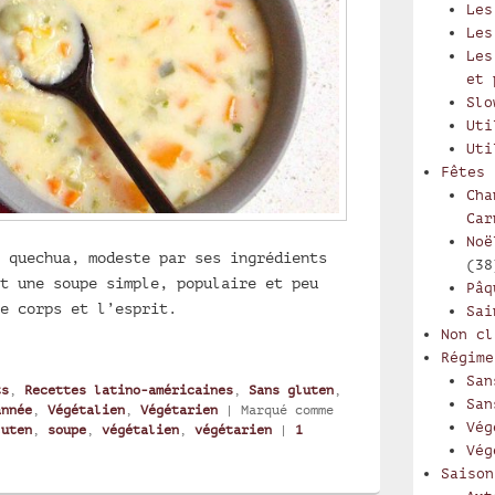
Les
Les
Les
et 
Slo
Uti
Uti
Fêtes
Cha
Car
Noë
 quechua, modeste par ses ingrédients
(38
t une soupe simple, populaire et peu
Pâq
e corps et l’esprit.
Sai
de quinua puneño, soupe de quinoa péruvienne
Non cl
Régime
San
ts
,
Recettes latino-américaines
,
Sans gluten
,
San
année
,
Végétalien
,
Végétarien
|
Marqué comme
Vég
luten
,
soupe
,
végétalien
,
végétarien
|
1
Vég
Saison