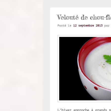
Velouté de chou-fl
Posté le
12 septembre 2013
pa
L’hiver approche à grands p