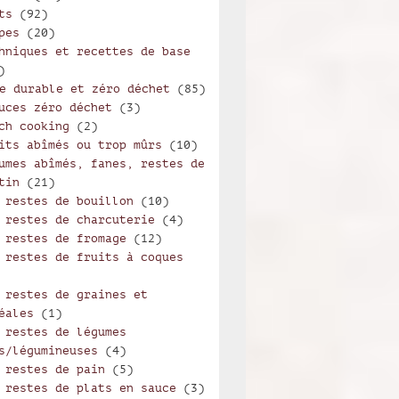
ts
(92)
pes
(20)
s au persil servies dans un bouillon
hniques et recettes de base
)
e durable et zéro déchet
(85)
uces zéro déchet
(3)
ch cooking
(2)
its abîmés ou trop mûrs
(10)
umes abîmés, fanes, restes de
tin
(21)
 restes de bouillon
(10)
 restes de charcuterie
(4)
 restes de fromage
(12)
 restes de fruits à coques
 restes de graines et
éales
(1)
 restes de légumes
s/légumineuses
(4)
 restes de pain
(5)
 restes de plats en sauce
(3)