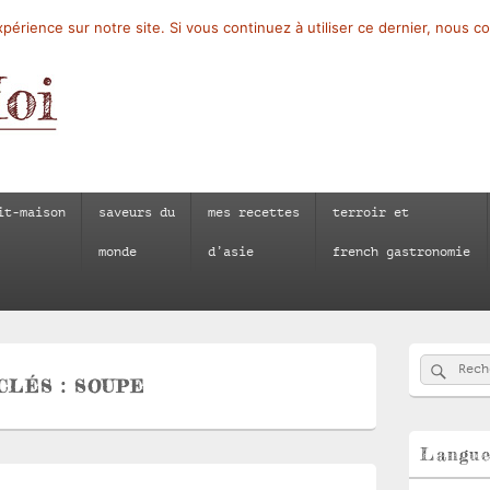
périence sur notre site. Si vous continuez à utiliser ce dernier, nous c
it-maison
saveurs du
mes recettes
terroir et
monde
d’asie
french gastronomie
Zone
Reche
Recherch
principale
CLÉS :
SOUPE
de
widget
pour
la
Langu
barre