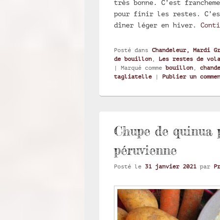
très bonne. C’est francheme
pour finir les restes. C’es
dîner léger en hiver.
Cont
Posté dans
Chandeleur, Mardi G
de bouillon
,
Les restes de vol
|
Marqué comme
bouillon
,
chand
tagliatelle
|
Publier un comme
Chupe de quinua 
péruvienne
Posté le
31 janvier 2021
par
P