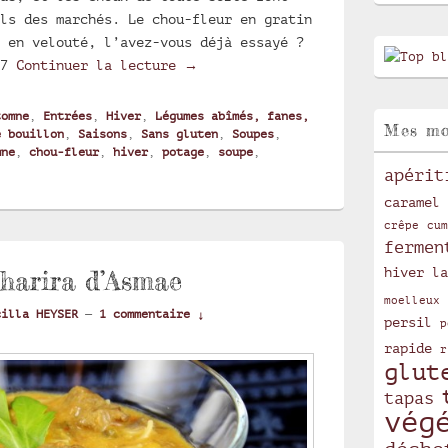
ls des marchés. Le chou-fleur en gratin
 en velouté, l’avez-vous déjà essayé ?
Velouté de chou-fleur
 7
Continuer la lecture
→
tomne
,
Entrées
,
Hiver
,
Légumes abîmés, fanes,
Mes mo
e bouillon
,
Saisons
,
Sans gluten
,
Soupes
,
mne
,
chou-fleur
,
hiver
,
potage
,
soupe
,
apérit
caramel
crêpe
cum
fermen
hiver
la
harira d’Asmae
moelleux
cilla HEYSER
—
1 commentaire ↓
persil
p
rapide
r
glut
tapas
vég