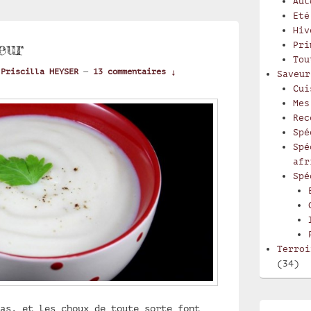
Aut
Eté
Hiv
eur
Pri
Tou
r
Priscilla HEYSER
—
13 commentaires ↓
Saveur
Cui
Mes
Rec
Spé
Spé
afr
Spé
Terroi
(34)
as, et les choux de toute sorte font