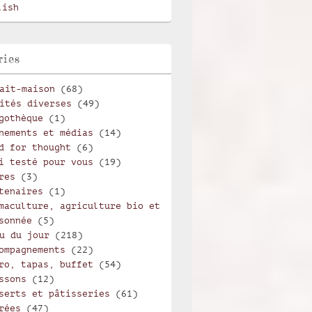
lish
ries
ait-maison
(68)
ités diverses
(49)
gothèque
(1)
nements et médias
(14)
d for thought
(6)
i testé pour vous
(19)
res
(3)
tenaires
(1)
maculture, agriculture bio et
sonnée
(5)
u du jour
(218)
ompagnements
(22)
ro, tapas, buffet
(54)
ssons
(12)
serts et pâtisseries
(61)
rées
(47)