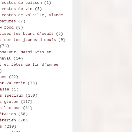
 restes de poisson
(1)
 restes de vin
(5)
 restes de volaille, viande
parures
(7)
w food
(8)
liser les blanc d'oeufs
(5)
liser les jaunes d'oeufs
(9)
(76)
ndeleur, Mardi Gras et
naval
(14)
l et fêtes de fin d'année
)
ues
(22)
nt-Valentin
(38)
assé
(1)
s spéciaux
(159)
s gluten
(117)
s lactose
(61)
étalien
(38)
étarien
(70)
s
(210)