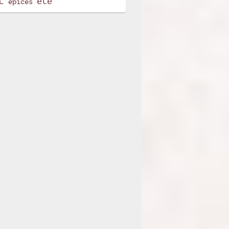
t
été
épices