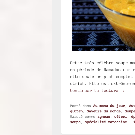
Cette très célèbre soupe ma
en période de Ramadan car r
elle seule un plat complet 
strict. Elle est extrêmemen
Soupe 
Continuer la lecture
→
Posté dans
Au menu du jour
,
Au
gluten
,
Saveurs du monde
,
Soup
Marqué comme
agneau
,
céleri
,
é
soupe
,
spécialité marocaine
|