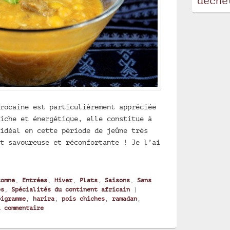
déche
rocaine est particulièrement appréciée
iche et énergétique, elle constitue à
idéal en cette période de jeûne très
t savoureuse et réconfortante ! Je l’ai
marocaine harira d’Asmae
tomne
,
Entrées
,
Hiver
,
Plats
,
Saisons
,
Sans
es
,
Spécialités du continent africain
|
pigramme
,
harira
,
pois chiches
,
ramadan
,
1
commentaire