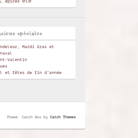
t
été
épices
sions spéciales
ndeleur, Mardi Gras et
naval
nt-Valentin
ues
l et fêtes de fin d’année
Theme: Catch Box by
Catch Themes