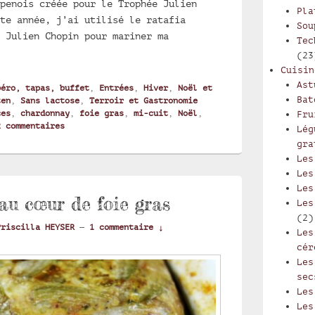
penois créée pour le Trophée Julien
Pla
te année, j’ai utilisé le ratafia
Sou
 Julien Chopin pour mariner ma
Tec
e de foie gras entier mi-cuit aux 5 épices et au ratafia
(23
Cuisin
Ast
péro, tapas, buffet
,
Entrées
,
Hiver
,
Noël et
Bat
ten
,
Sans lactose
,
Terroir et Gastronomie
ces
,
chardonnay
,
foie gras
,
mi-cuit
,
Noël
,
Fru
2
commentaires
Lég
gra
Les
Les
Les
au cœur de foie gras
Les
(2)
Priscilla HEYSER
—
1 commentaire ↓
Les
cér
Les
sec
Les
Les