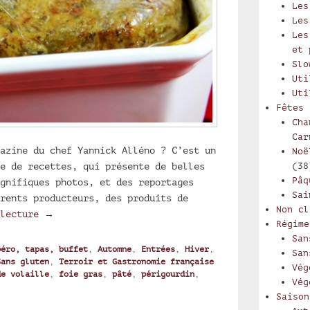
Les
Les
Les
et 
Slo
Uti
Uti
Fêtes
Cha
Car
azine du chef Yannick Alléno ? C’est un
Noë
e de recettes, qui présente de belles
(38
Pâq
gnifiques photos, et des reportages
Sai
rents producteurs, des produits de
Non cl
Pâté périgourdin au cœur de foie gras
 lecture
→
Régime
San
péro, tapas, buffet
,
Automne
,
Entrées
,
Hiver
,
San
Sans gluten
,
Terroir et Gastronomie française
Vég
de volaille
,
foie gras
,
pâté
,
périgourdin
,
Vég
Saison