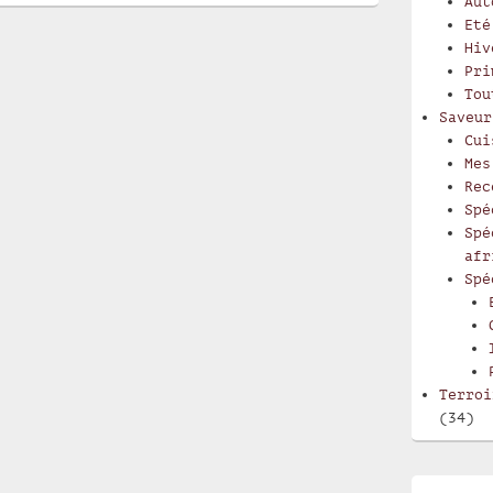
Aut
Eté
Hiv
Pri
Tou
Saveur
Cui
Mes
Rec
Spé
Spé
afr
Spé
Terroi
(34)