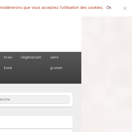
onsidérerons que vous acceptez l'utilisation des cookies.
Ok
slow
végétarien
sans
food
gluten
rcher
e :
e