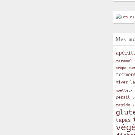
Mes mo
apérit
caramel
crêpe
cum
fermen
hiver
la
moelleux
persil
p
rapide
r
glut
tapas
vég