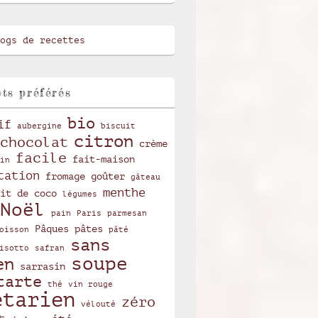
ts préférés
bio
if
aubergine
biscuit
citron
chocolat
crème
facile
fait-maison
in
tation
fromage
goûter
gâteau
menthe
it de coco
légumes
Noël
pain
Paris
parmesan
Pâques
pâtes
oisson
pâté
sans
isotto
safran
soupe
en
sarrasin
tarte
thé
vin rouge
étarien
zéro
vélouté