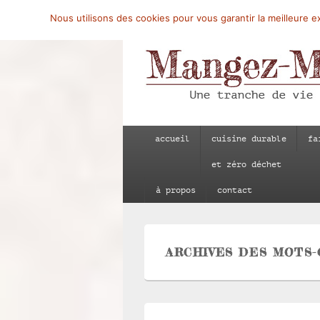
Nous utilisons des cookies pour vous garantir la meilleure ex
Mangez-Moi.fr
Une tranche de vie
Menu
accueil
cuisine durable
fa
principal
et zéro déchet
à propos
contact
ARCHIVES DES MOTS-