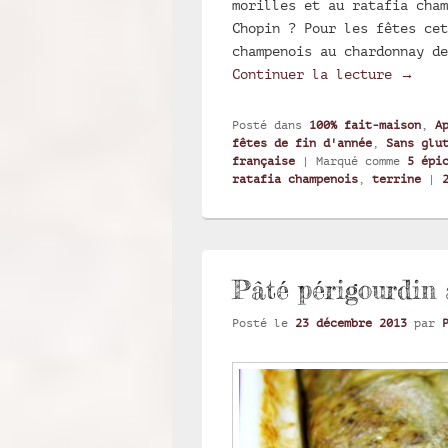
morilles et au ratafia cham
Chopin ? Pour les fêtes cet
champenois au chardonnay de
Terrin
Continuer la lecture
→
Posté dans
100% fait-maison
,
A
fêtes de fin d'année
,
Sans glu
française
|
Marqué comme
5 épi
ratafia champenois
,
terrine
|
Pâté périgourdin 
Posté le
23 décembre 2013
par