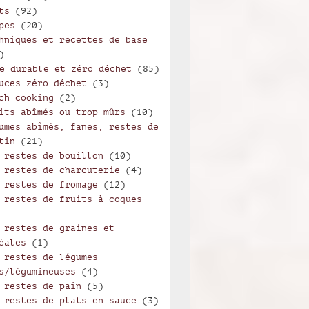
ts
(92)
pes
(20)
hniques et recettes de base
 champenois
)
e durable et zéro déchet
(85)
uces zéro déchet
(3)
ch cooking
(2)
its abîmés ou trop mûrs
(10)
umes abîmés, fanes, restes de
tin
(21)
 restes de bouillon
(10)
 restes de charcuterie
(4)
 restes de fromage
(12)
 restes de fruits à coques
 restes de graines et
éales
(1)
 restes de légumes
s/légumineuses
(4)
 restes de pain
(5)
 restes de plats en sauce
(3)