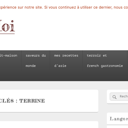
périence sur notre site. Si vous continuez à utiliser ce dernier, nous c
it-maison
saveurs du
mes recettes
terroir et
monde
d’asie
french gastronomie
Zone
Reche
Recherch
principale
CLÉS :
TERRINE
de
widget
pour
la
Langu
barre