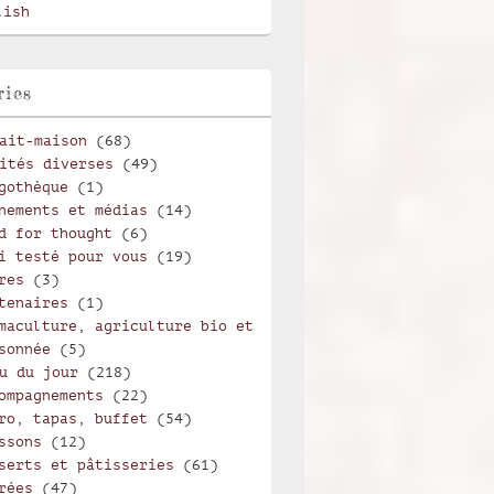
lish
ries
ait-maison
(68)
ités diverses
(49)
gothèque
(1)
nements et médias
(14)
d for thought
(6)
i testé pour vous
(19)
res
(3)
tenaires
(1)
maculture, agriculture bio et
sonnée
(5)
u du jour
(218)
ompagnements
(22)
ro, tapas, buffet
(54)
ssons
(12)
serts et pâtisseries
(61)
rées
(47)