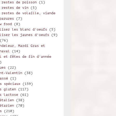
 restes de poisson
(1)
 restes de vin
(5)
 restes de volaille, viande
parures
(7)
w food
(8)
liser les blanc d'oeufs
(5)
liser les jaunes d'oeufs
(9)
(76)
ndeleur, Mardi Gras et
naval
(14)
l et fêtes de fin d'année
)
ues
(22)
nt-Valentin
(38)
assé
(1)
s spéciaux
(159)
s gluten
(117)
s lactose
(61)
étalien
(38)
étarien
(70)
s
(210)