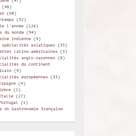
omne
(47)
(48)
er
(60)
ntemps
(32)
te l'année
(126)
s du monde
(94)
sine indienne
(4)
 spécialités asiatiques
(35)
ettes latino-américaines
(3)
cialités anglo-saxonnes
(8)
cialités du continent
icain
(9)
cialités européennes
(33)
Espagne
(4)
Grèce
(1)
Italie
(27)
Portugal
(1)
r et Gastronomie française