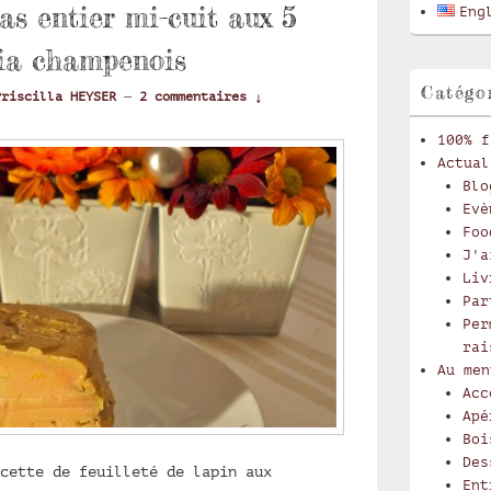
latérale
as entier mi-cuit aux 5
Eng
fia champenois
Catégo
Priscilla HEYSER
—
2 commentaires ↓
100% f
Actual
Blo
Evè
Foo
J'a
Liv
Par
Per
rai
Au men
Acc
Apé
Boi
Des
cette de feuilleté de lapin aux
Ent