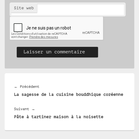
Site web
Navigation
de
Article
←
Précédent
l’article
La sagesse de la cuisine bouddhique coréenne
précédent :
Article
Suivant
→
Pâte à tartiner maison à la noisette
suivant :