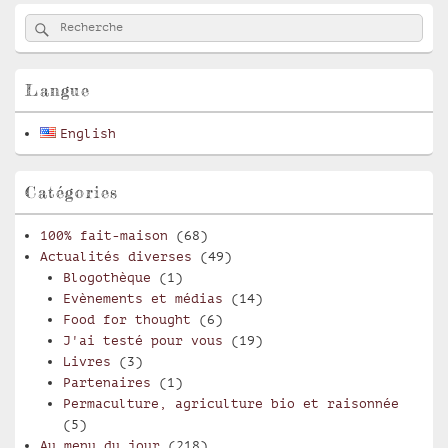
Zone
Rechercher
Recherche :
principale
de
widget
pour
Langue
la
barre
English
latérale
Catégories
100% fait-maison
(68)
Actualités diverses
(49)
Blogothèque
(1)
Evènements et médias
(14)
Food for thought
(6)
J'ai testé pour vous
(19)
Livres
(3)
Partenaires
(1)
Permaculture, agriculture bio et raisonnée
(5)
Au menu du jour
(218)