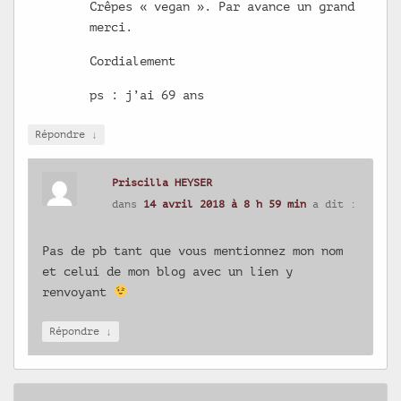
Crêpes « vegan ». Par avance un grand
merci.
Cordialement
ps : j’ai 69 ans
↓
Répondre
Priscilla HEYSER
dans
14 avril 2018 à 8 h 59 min
a dit :
Pas de pb tant que vous mentionnez mon nom
et celui de mon blog avec un lien y
renvoyant
↓
Répondre