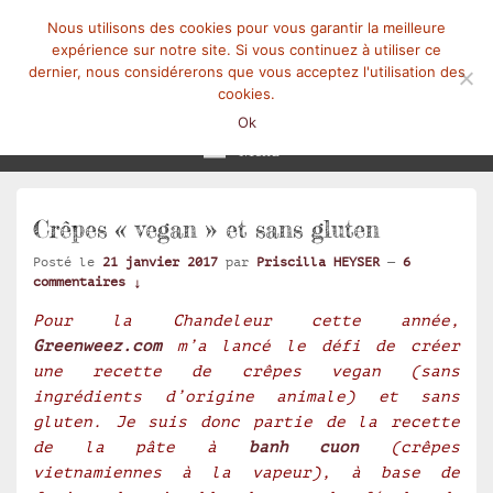
Nous utilisons des cookies pour vous garantir la meilleure
expérience sur notre site. Si vous continuez à utiliser ce
dernier, nous considérerons que vous acceptez l'utilisation des
cookies.
Mangez-Moi.fr
Une tranche de vie
Ok
Menu
Crêpes « vegan » et sans gluten
Posté le
21 janvier 2017
par
Priscilla HEYSER
—
6
commentaires ↓
Pour la Chandeleur cette année,
Greenweez.com
m’a lancé le défi de créer
une recette de crêpes vegan (sans
ingrédients d’origine animale) et sans
gluten. Je suis donc partie de la recette
de la pâte à
banh cuon
(crêpes
vietnamiennes à la vapeur), à base de