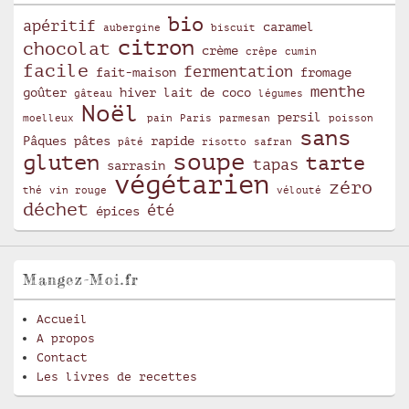
bio
apéritif
caramel
aubergine
biscuit
citron
chocolat
crème
crêpe
cumin
facile
fermentation
fait-maison
fromage
menthe
goûter
hiver
lait de coco
gâteau
légumes
Noël
persil
moelleux
pain
Paris
parmesan
poisson
sans
Pâques
pâtes
rapide
pâté
risotto
safran
soupe
gluten
tarte
tapas
sarrasin
végétarien
zéro
thé
vin rouge
vélouté
déchet
été
épices
Mangez-Moi.fr
Accueil
A propos
Contact
Les livres de recettes