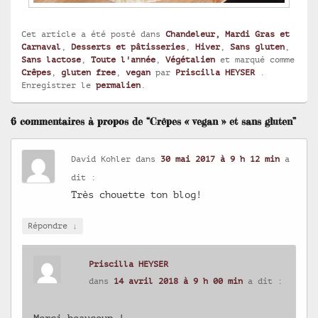
Cet article a été posté dans
Chandeleur, Mardi Gras et
Carnaval
,
Desserts et pâtisseries
,
Hiver
,
Sans gluten
,
Sans lactose
,
Toute l'année
,
Végétalien
et marqué comme
Crêpes
,
gluten free
,
vegan
par
Priscilla HEYSER
.
Enregistrer le
permalien
.
6 commentaires à propos de “Crêpes « vegan » et sans gluten”
David Kohler
dans
30 mai 2017 à 9 h 12 min
a
dit :
Très chouette ton blog!
↓
Répondre
Priscilla HEYSER
dans
14 avril 2018 à 9 h 00 min
a dit :