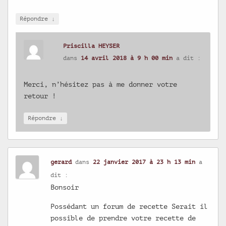
↓
Répondre
Priscilla HEYSER
dans
14 avril 2018 à 9 h 00 min
a dit :
Merci, n’hésitez pas à me donner votre
retour !
↓
Répondre
gerard
dans
22 janvier 2017 à 23 h 13 min
a
dit :
Bonsoir
Possédant un forum de recette Serait il
possible de prendre votre recette de