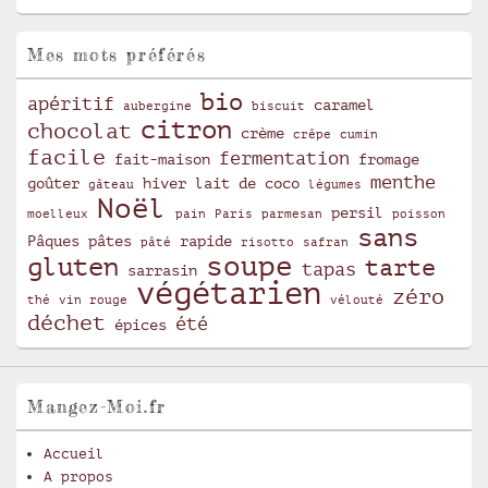
Mes mots préférés
bio
apéritif
caramel
aubergine
biscuit
citron
chocolat
crème
crêpe
cumin
facile
fermentation
fait-maison
fromage
menthe
goûter
hiver
lait de coco
gâteau
légumes
Noël
persil
moelleux
pain
Paris
parmesan
poisson
sans
Pâques
pâtes
rapide
pâté
risotto
safran
soupe
gluten
tarte
tapas
sarrasin
végétarien
zéro
thé
vin rouge
vélouté
déchet
été
épices
Mangez-Moi.fr
Accueil
A propos