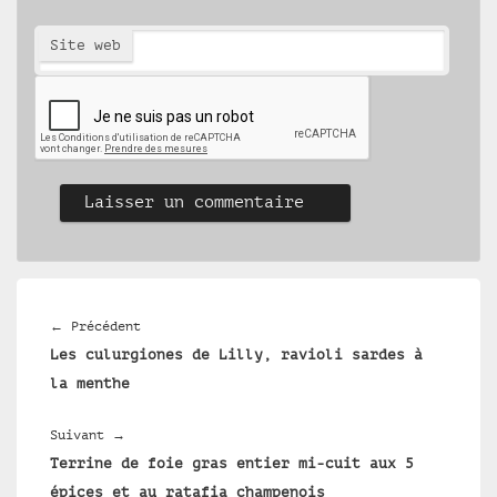
Site web
Navigation
de
Article
←
Précédent
l’article
Les culurgiones de Lilly, ravioli sardes à
précédent :
la menthe
Article
Suivant
→
Terrine de foie gras entier mi-cuit aux 5
suivant :
épices et au ratafia champenois