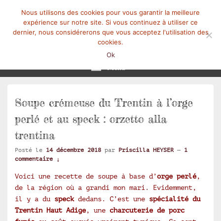
Nous utilisons des cookies pour vous garantir la meilleure
expérience sur notre site. Si vous continuez à utiliser ce
dernier, nous considérerons que vous acceptez l'utilisation des
cookies.
Mangez-Moi.fr
Une tranche de vie
Ok
Menu
Soupe crémeuse du Trentin à l’orge
perlé et au speck : orzetto alla
trentina
Posté le
14 décembre 2018
par
Priscilla HEYSER
—
1
commentaire ↓
Voici une recette de soupe à base d’
orge perlé
,
de la région où a grandi mon mari. Evidemment,
il y a du
speck
dedans. C’est une
spécialité du
Trentin Haut Adige
, une
charcuterie de porc