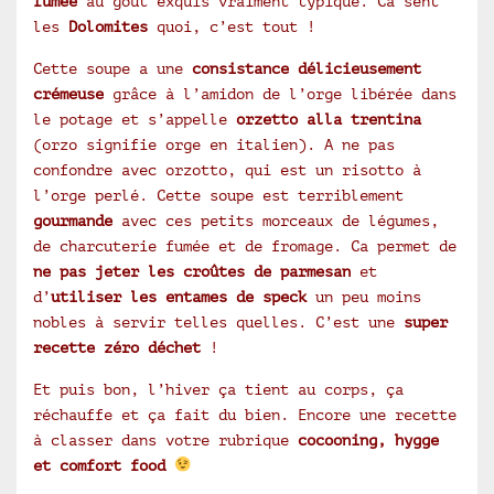
fumée
au goût exquis vraiment typique. Ca sent
les
Dolomites
quoi, c’est tout !
Cette soupe a une
consistance délicieusement
crémeuse
grâce à l’amidon de l’orge libérée dans
le potage et s’appelle
orzetto alla trentina
(orzo signifie orge en italien). A ne pas
confondre avec orzotto, qui est un risotto à
l’orge perlé. Cette soupe est terriblement
gourmande
avec ces petits morceaux de légumes,
de charcuterie fumée et de fromage. Ca permet de
ne pas jeter les croûtes de parmesan
et
d’
utiliser les entames de speck
un peu moins
nobles à servir telles quelles. C’est une
super
recette zéro déchet
!
Et puis bon, l’hiver ça tient au corps, ça
réchauffe et ça fait du bien. Encore une recette
à classer dans votre rubrique
cocooning, hygge
et comfort food