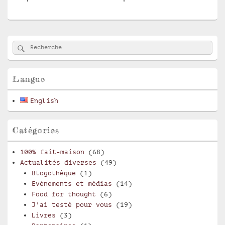
Zone
Rechercher
Recherche :
principale
de
widget
pour
Langue
la
barre
English
latérale
Catégories
100% fait-maison
(68)
Actualités diverses
(49)
Blogothèque
(1)
Evènements et médias
(14)
Food for thought
(6)
J'ai testé pour vous
(19)
Livres
(3)