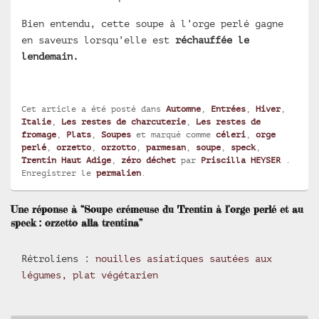
Bien entendu, cette soupe à l’orge perlé gagne
en saveurs lorsqu’elle est
réchauffée le
lendemain.
Cet article a été posté dans
Automne
,
Entrées
,
Hiver
,
Italie
,
Les restes de charcuterie
,
Les restes de
fromage
,
Plats
,
Soupes
et marqué comme
céleri
,
orge
perlé
,
orzetto
,
orzotto
,
parmesan
,
soupe
,
speck
,
Trentin Haut Adige
,
zéro déchet
par
Priscilla HEYSER
.
Enregistrer le
permalien
.
Une réponse à “Soupe crémeuse du Trentin à l’orge perlé et au
speck : orzetto alla trentina”
Rétroliens :
nouilles asiatiques sautées aux
légumes, plat végétarien