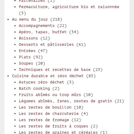
Partenaires
(1)
Permaculture, agriculture bio et raisonnée
(5)
Au menu du jour
(218)
Accompagnements
(22)
Apéro, tapas, buffet
(54)
Boissons
(12)
Desserts et pâtisseries
(61)
Entrées
(47)
Plats
(92)
Soupes
(20)
Techniques et recettes de base
(23)
Cuisine durable et zéro déchet
(85)
Astuces zéro déchet
(3)
Batch cooking
(2)
Fruits abîmés ou trop mûrs
(10)
Légumes abîmés, fanes, restes de gratin
(21)
Les restes de bouillon
(10)
Les restes de charcuterie
(4)
Les restes de fromage
(12)
Les restes de fruits à coques
(2)
Les restes de graines et céréales
(1)