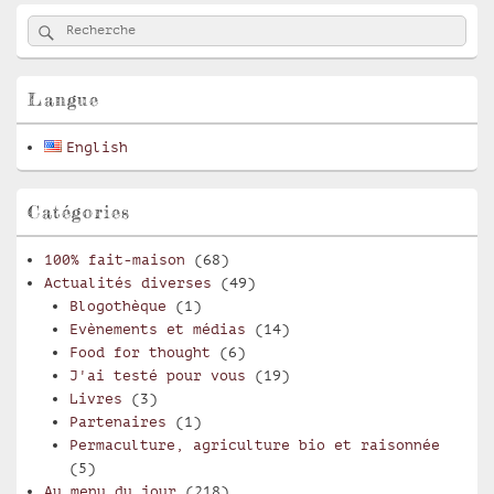
Zone
Rechercher
Recherche :
principale
de
widget
pour
Langue
la
barre
English
latérale
Catégories
100% fait-maison
(68)
Actualités diverses
(49)
Blogothèque
(1)
Evènements et médias
(14)
Food for thought
(6)
J'ai testé pour vous
(19)
Livres
(3)
Partenaires
(1)
Permaculture, agriculture bio et raisonnée
(5)
Au menu du jour
(218)