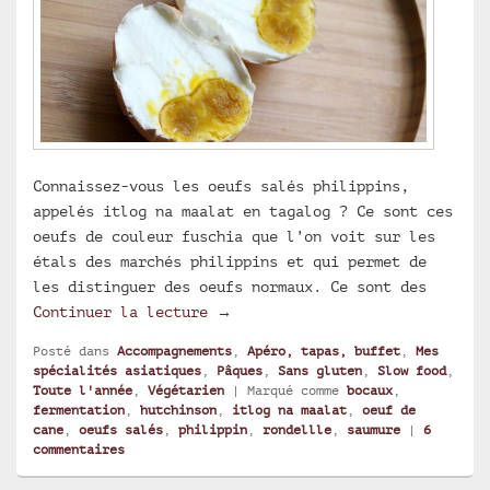
Connaissez-vous les oeufs salés philippins,
appelés itlog na maalat en tagalog ? Ce sont ces
oeufs de couleur fuschia que l’on voit sur les
étals des marchés philippins et qui permet de
les distinguer des oeufs normaux. Ce sont des
Oeufs salés philippins (itlog n
Continuer la lecture
→
Posté dans
Accompagnements
,
Apéro, tapas, buffet
,
Mes
spécialités asiatiques
,
Pâques
,
Sans gluten
,
Slow food
,
Toute l'année
,
Végétarien
|
Marqué comme
bocaux
,
fermentation
,
hutchinson
,
itlog na maalat
,
oeuf de
cane
,
oeufs salés
,
philippin
,
rondellle
,
saumure
|
6
commentaires