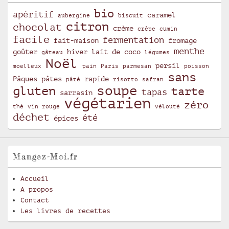
bio
apéritif
caramel
aubergine
biscuit
citron
chocolat
crème
crêpe
cumin
facile
fermentation
fait-maison
fromage
menthe
goûter
hiver
lait de coco
gâteau
légumes
Noël
persil
moelleux
pain
Paris
parmesan
poisson
sans
Pâques
pâtes
rapide
pâté
risotto
safran
soupe
gluten
tarte
tapas
sarrasin
végétarien
zéro
thé
vin rouge
vélouté
déchet
été
épices
Mangez-Moi.fr
Accueil
A propos
Contact
Les livres de recettes