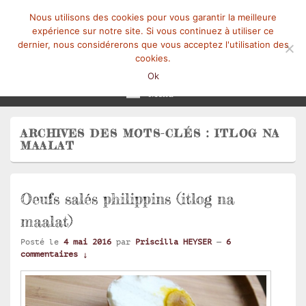
Nous utilisons des cookies pour vous garantir la meilleure
expérience sur notre site. Si vous continuez à utiliser ce
dernier, nous considérerons que vous acceptez l'utilisation des
cookies.
Mangez-Moi.fr
Une tranche de vie
Ok
Menu
ARCHIVES DES MOTS-CLÉS :
ITLOG NA
MAALAT
Oeufs salés philippins (itlog na
maalat)
Posté le
4 mai 2016
par
Priscilla HEYSER
—
6
commentaires ↓