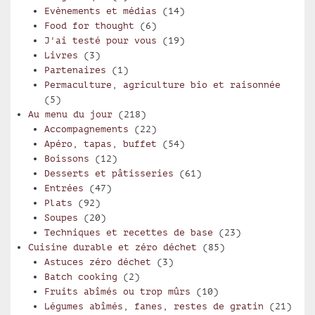
Evènements et médias
(14)
Food for thought
(6)
J'ai testé pour vous
(19)
Livres
(3)
Partenaires
(1)
Permaculture, agriculture bio et raisonnée
(5)
Au menu du jour
(218)
Accompagnements
(22)
Apéro, tapas, buffet
(54)
Boissons
(12)
Desserts et pâtisseries
(61)
Entrées
(47)
Plats
(92)
Soupes
(20)
Techniques et recettes de base
(23)
Cuisine durable et zéro déchet
(85)
Astuces zéro déchet
(3)
Batch cooking
(2)
Fruits abîmés ou trop mûrs
(10)
Légumes abîmés, fanes, restes de gratin
(21)