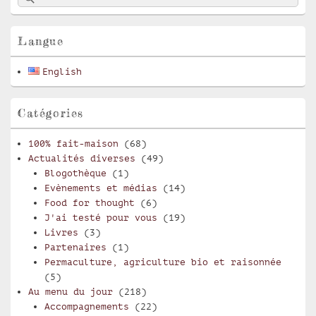
de
widget
pour
Langue
la
barre
English
latérale
Catégories
100% fait-maison
(68)
Actualités diverses
(49)
Blogothèque
(1)
Evènements et médias
(14)
Food for thought
(6)
J'ai testé pour vous
(19)
Livres
(3)
Partenaires
(1)
Permaculture, agriculture bio et raisonnée
(5)
Au menu du jour
(218)
Accompagnements
(22)