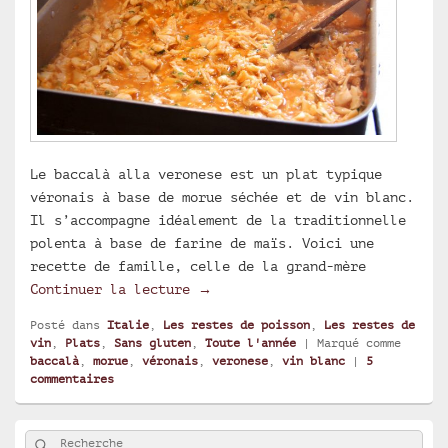
Le baccalà alla veronese est un plat typique
véronais à base de morue séchée et de vin blanc.
Il s’accompagne idéalement de la traditionnelle
polenta à base de farine de maïs. Voici une
recette de famille, celle de la grand-mère
Baccalà alla veronese (morue à 
Continuer la lecture
→
Posté dans
Italie
,
Les restes de poisson
,
Les restes de
vin
,
Plats
,
Sans gluten
,
Toute l'année
|
Marqué comme
baccalà
,
morue
,
véronais
,
veronese
,
vin blanc
|
5
commentaires
Zone
Rechercher
Recherche :
principale