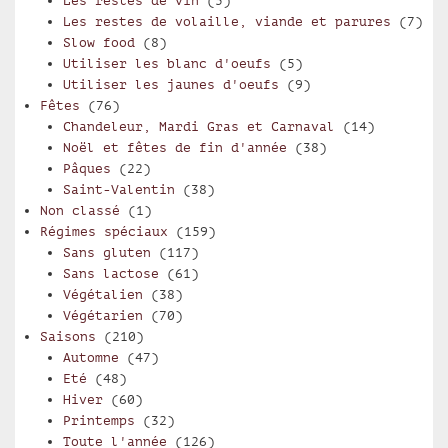
Les restes de vin
(5)
Les restes de volaille, viande et parures
(7)
Slow food
(8)
Utiliser les blanc d'oeufs
(5)
Utiliser les jaunes d'oeufs
(9)
Fêtes
(76)
Chandeleur, Mardi Gras et Carnaval
(14)
Noël et fêtes de fin d'année
(38)
Pâques
(22)
Saint-Valentin
(38)
Non classé
(1)
Régimes spéciaux
(159)
Sans gluten
(117)
Sans lactose
(61)
Végétalien
(38)
Végétarien
(70)
Saisons
(210)
Automne
(47)
Eté
(48)
Hiver
(60)
Printemps
(32)
Toute l'année
(126)