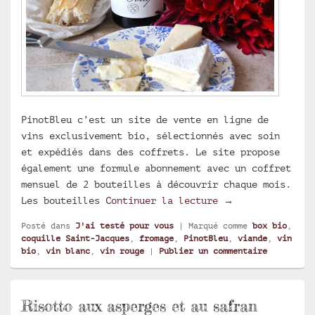
PinotBleu c’est un site de vente en ligne de
vins exclusivement bio, sélectionnés avec soin
et expédiés dans des coffrets. Le site propose
également une formule abonnement avec un coffret
mensuel de 2 bouteilles à découvrir chaque mois.
J’ai testé pour 
Les bouteilles
Continuer la lecture
→
Posté dans
J'ai testé pour vous
|
Marqué comme
box bio
,
coquille Saint-Jacques
,
fromage
,
PinotBleu
,
viande
,
vin
bio
,
vin blanc
,
vin rouge
|
Publier un commentaire
Risotto aux asperges et au safran