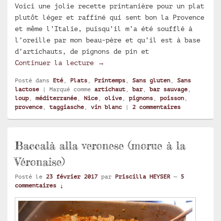
Voici une jolie recette printanière pour un plat
plutôt léger et raffiné qui sent bon la Provence
et même l’Italie, puisqu’il m’a été soufflé à
l’oreille par mon beau-père et qu’il est à base
d’artichauts, de pignons de pin et
Bar sauvage à l’artichaut et au
Continuer la lecture
→
Posté dans
Eté
,
Plats
,
Printemps
,
Sans gluten
,
Sans
lactose
|
Marqué comme
artichaut
,
bar
,
bar sauvage
,
loup
,
méditerranée
,
Nice
,
olive
,
pignons
,
poisson
,
provence
,
taggiasche
,
vin blanc
|
2
commentaires
Baccalà alla veronese (morue à la
Véronaise)
Posté le
23 février 2017
par
Priscilla HEYSER
—
5
commentaires ↓