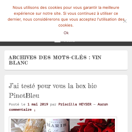
Nous utilisons des cookies pour vous garantir la meilleure
expérience sur notre site. Si vous continuez à utiliser ce
dernier, nous considérerons que vous acceptez l'utilisation des
cookies.
Mangez-Moi.fr
Une tranche de vie
Ok
Menu
ARCHIVES DES MOTS-CLÉS :
VIN
BLANC
J’ai testé pour vous la box bio
PinotBleu
Posté le
1 mai 2019
par
Priscilla HEYSER
—
Aucun
commentaire ↓