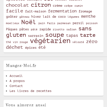
citron
chocolat
crème
crêpe
cumin
facile
fermentation
fait-maison
fromage
menthe
goûter
hiver
lait de coco
gâteau
légumes
Noël
persil
moelleux
pain
Paris
parmesan
poisson
sans
Pâques
pâtes
rapide
pâté
risotto
safran
soupe
gluten
tarte
tapas
sarrasin
végétarien
zéro
thé
vin rouge
vélouté
déchet
été
épices
Mangez-Moi.fr
Accueil
A propos
Contact
Les livres de recettes
Vous aimerez aussi