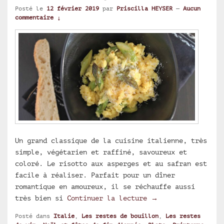
Posté le
12 février 2019
par
Priscilla HEYSER
—
Aucun
commentaire ↓
Un grand classique de la cuisine italienne, très
simple, végétarien et raffiné, savoureux et
coloré. Le risotto aux asperges et au safran est
facile à réaliser. Parfait pour un dîner
romantique en amoureux, il se réchauffe aussi
Risotto aux asperg
très bien si
Continuer la lecture
→
Posté dans
Italie
,
Les restes de bouillon
,
Les restes