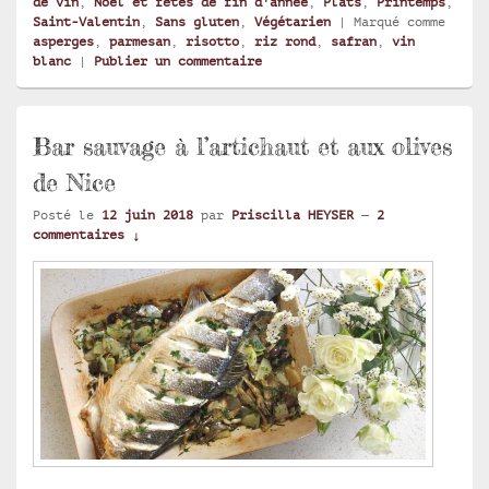
de vin
,
Noël et fêtes de fin d'année
,
Plats
,
Printemps
,
Saint-Valentin
,
Sans gluten
,
Végétarien
|
Marqué comme
asperges
,
parmesan
,
risotto
,
riz rond
,
safran
,
vin
blanc
|
Publier un commentaire
Bar sauvage à l’artichaut et aux olives
de Nice
Posté le
12 juin 2018
par
Priscilla HEYSER
—
2
commentaires ↓