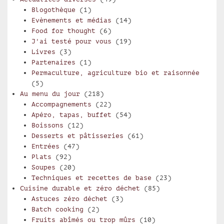
Blogothèque
(1)
Evènements et médias
(14)
Food for thought
(6)
J'ai testé pour vous
(19)
Livres
(3)
Partenaires
(1)
Permaculture, agriculture bio et raisonnée
(5)
Au menu du jour
(218)
Accompagnements
(22)
Apéro, tapas, buffet
(54)
Boissons
(12)
Desserts et pâtisseries
(61)
Entrées
(47)
Plats
(92)
Soupes
(20)
Techniques et recettes de base
(23)
Cuisine durable et zéro déchet
(85)
Astuces zéro déchet
(3)
Batch cooking
(2)
Fruits abîmés ou trop mûrs
(10)