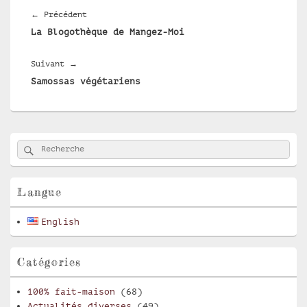
de
Article
←
Précédent
l’article
La Blogothèque de Mangez-Moi
précédent :
Article
Suivant
→
Samossas végétariens
suivant :
Zone
Rechercher
Recherche :
principale
de
widget
pour
Langue
la
barre
English
latérale
Catégories
100% fait-maison
(68)
Actualités diverses
(49)