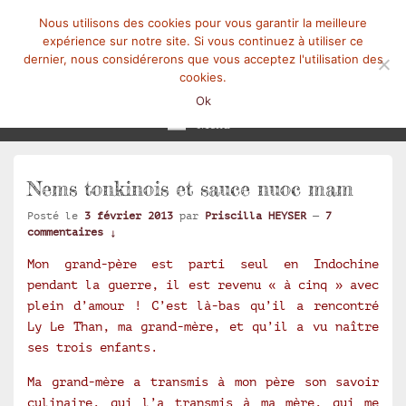
Nous utilisons des cookies pour vous garantir la meilleure
expérience sur notre site. Si vous continuez à utiliser ce
dernier, nous considérerons que vous acceptez l'utilisation des
cookies.
Mangez-Moi.fr
Une tranche de vie
Ok
Menu
Nems tonkinois et sauce nuoc mam
Posté le
3 février 2013
par
Priscilla HEYSER
—
7
commentaires ↓
Mon grand-père est parti seul en Indochine
pendant la guerre, il est revenu « à cinq » avec
plein d’amour ! C’est là-bas qu’il a rencontré
Ly Le Than, ma grand-mère, et qu’il a vu naître
ses trois enfants.
Ma grand-mère a transmis à mon père son savoir
culinaire, qui l’a transmis à ma mère, qui me