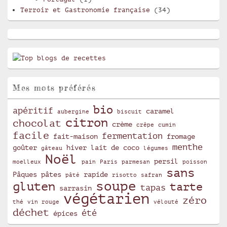
Terroir et Gastronomie française
(34)
Mes mots préférés
bio
apéritif
caramel
aubergine
biscuit
citron
chocolat
crème
crêpe
cumin
facile
fermentation
fait-maison
fromage
menthe
goûter
hiver
lait de coco
gâteau
légumes
Noël
persil
moelleux
pain
Paris
parmesan
poisson
sans
Pâques
pâtes
rapide
pâté
risotto
safran
soupe
gluten
tarte
tapas
sarrasin
végétarien
zéro
thé
vin rouge
vélouté
déchet
été
épices